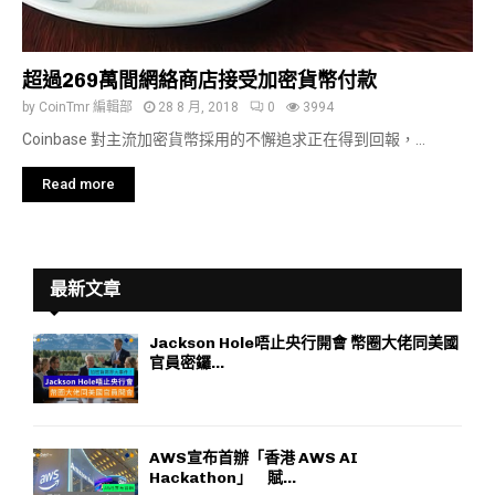
超過269萬間網絡商店接受加密貨幣付款
by
CoinTmr 編輯部
28 8 月, 2018
0
3994
Coinbase 對主流加密貨幣採用的不懈追求正在得到回報，...
Read more
最新文章
Jackson Hole唔止央行開會 幣圈大佬同美國
官員密鑼...
AWS宣布首辦「香港 AWS AI
Hackathon」 賦...