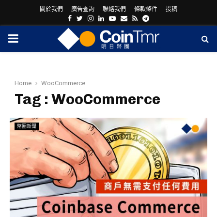
關於我們
廣告查詢
聯絡我們
條款條件
投稿
Facebook
Twitter
Instagram
Linkedin
Youtube
Email
Rss
Telegram
PRIMARY
MENU
Home
WooCommerce
Tag : WooCommerce
幣圈新聞
ram