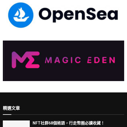
精選文章
NFT社群68個術語，行走幣圈必讀收藏！