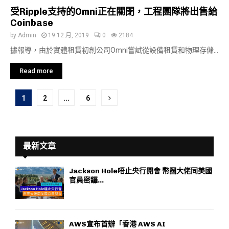
受Ripple支持的Omni正在關閉，工程團隊將出售給
Coinbase
by
Admin
19 12 月, 2019
0
2184
據報導，由於實體租賃初創公司Omni嘗試從設備租賃和物理存儲...
Read more
文
1
2
...
6
章
分
最新文章
頁
Jackson Hole唔止央行開會 幣圈大佬同美國
官員密鑼...
AWS宣布首辦「香港 AWS AI