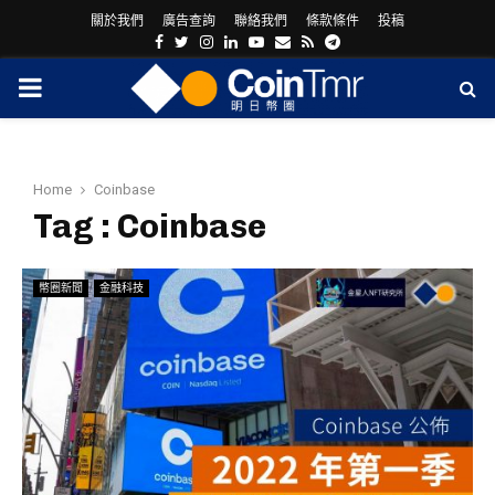
關於我們
廣告查詢
聯絡我們
條款條件
投稿
Facebook
Twitter
Instagram
Linkedin
Youtube
Email
Rss
Telegram
PRIMARY
MENU
Home
Coinbase
Tag : Coinbase
幣圈新聞
金融科技
ram