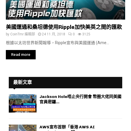
美國運通和桑坦德使用Ripple加快美英之間的匯款
by
CoinTmr 編輯部
24 11 月, 2018
0
3125
根據以太坊世界新聞報導，Ripple宣布與美國運通 (Ame...
Read more
最新文章
Jackson Hole唔止央行開會 幣圈大佬同美國
官員密鑼...
AWS宣布首辦「香港 AWS AI