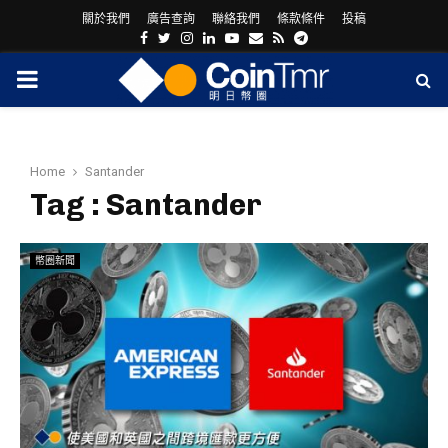
關於我們
廣告查詢
聯絡我們
條款條件
投稿
Facebook
Twitter
Instagram
Linkedin
Youtube
Email
Rss
Telegram
PRIMARY
MENU
Home
Santander
Tag : Santander
幣圈新聞
ram