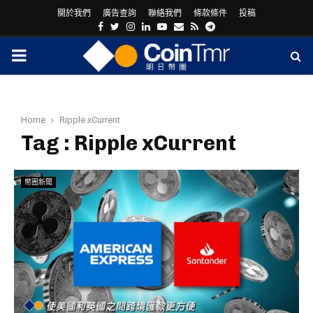
關於我們
廣告查詢
聯絡我們
條款條件
投稿
Facebook
Twitter
Instagram
Linkedin
Youtube
Email
Rss
Telegram
PRIMARY
MENU
Home
Ripple xCurrent
Tag : Ripple xCurrent
幣圈新聞
ram