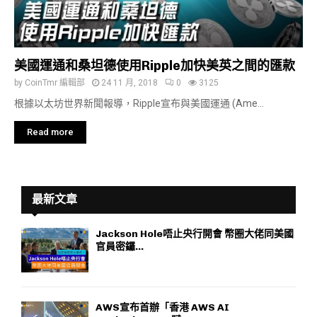
美國運通和桑坦德使用Ripple加快美英之間的匯款
by
CoinTmr 編輯部
24 11 月, 2018
0
3125
根據以太坊世界新聞報導，Ripple宣布與美國運通 (Ame...
Read more
最新文章
Jackson Hole唔止央行開會 幣圈大佬同美國
官員密鑼...
AWS宣布首辦「香港 AWS AI