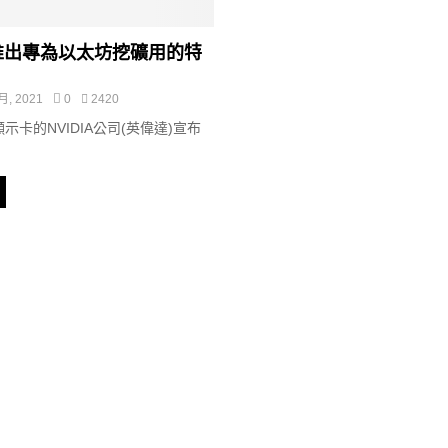
A將推出專為以太坊挖礦用的特
 月, 2021
0
2420
示卡的NVIDIA公司(英偉達)宣布