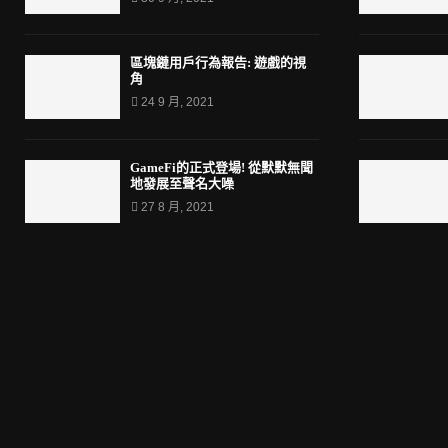
區塊鏈用戶行為報告: 遊戲的視
角
24 9 月, 2021
GameFi的正式登場! 從默默無聞
地發展至聲名大噪
27 8 月, 2021