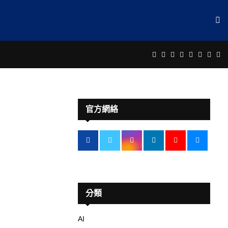
Facebook
Twitter
Instagram
Linkedin
Youtube
Email
Rss
Te
官方網絡
分類
AI