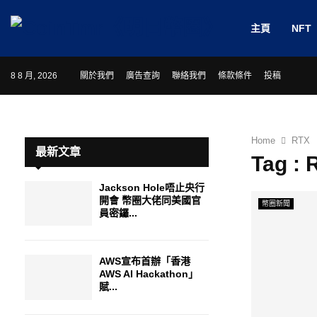
主頁
NFT
8 8 月, 2026
關於我們
廣告查詢
聯絡我們
條款條件
投稿
Home
RTX
最新文章
Tag : 
Jackson Hole唔止央行
開會 幣圈大佬同美國官
幣圈新聞
員密鑼...
AWS宣布首辦「香港
AWS AI Hackathon」
賦...