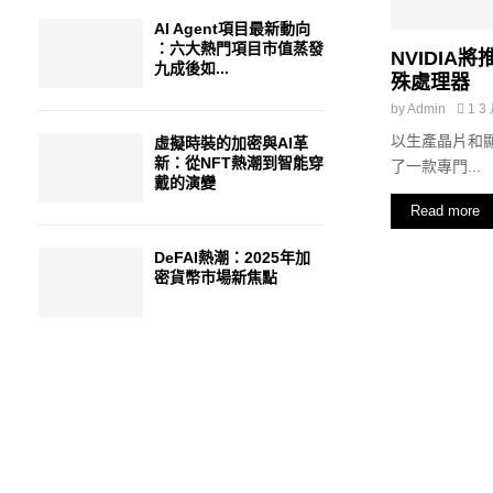
AI Agent項目最新動向
：六大熱門項目市值蒸發
NVIDI
九成後如...
殊處理器
by
Admin
1 3
以生產晶片和顯
虛擬時裝的加密與AI革
新：從NFT熱潮到智能穿
了一款專門...
戴的演變
Read more
DeFAI熱潮：2025年加
密貨幣市場新焦點