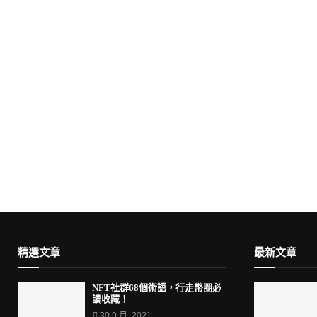
精選文章
最新文章
NFT社群68個術語，行走幣圈必
讀收藏！
30 9 月, 2021