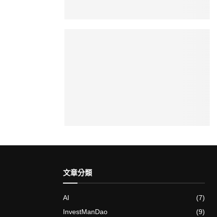
文章分類
AI
(7)
InvestManDao
(9)