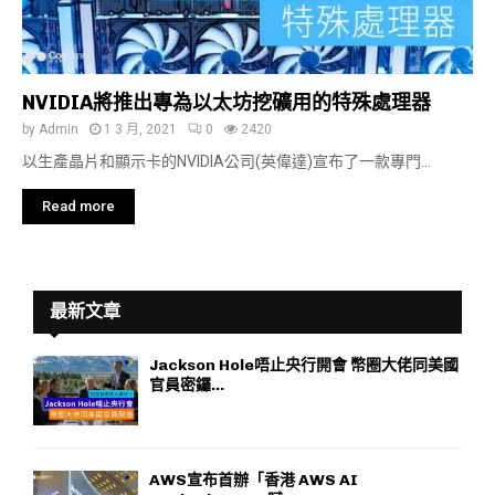
NVIDIA將推出專為以太坊挖礦用的特殊處理器
by
Admin
1 3 月, 2021
0
2420
以生產晶片和顯示卡的NVIDIA公司(英偉達)宣布了一款專門...
Read more
最新文章
Jackson Hole唔止央行開會 幣圈大佬同美國
官員密鑼...
AWS宣布首辦「香港 AWS AI