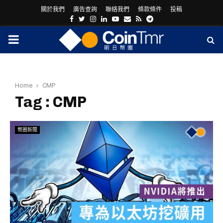
關於我們
廣告查詢
聯絡我們
條款條件
投稿
Facebook
Twitter
Instagram
Linkedin
Youtube
Email
Rss
Telegram
PRIMARY
MENU
Home
CMP
Tag : CMP
幣圈新聞
ram