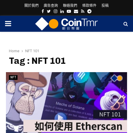
關於我們
廣告查詢
聯絡我們
條款條件
投稿
Facebook
Twitter
Instagram
Linkedin
Youtube
Email
Rss
Telegram
PRIMARY
MENU
Home
NFT 101
Tag : NFT 101
NFT
ram