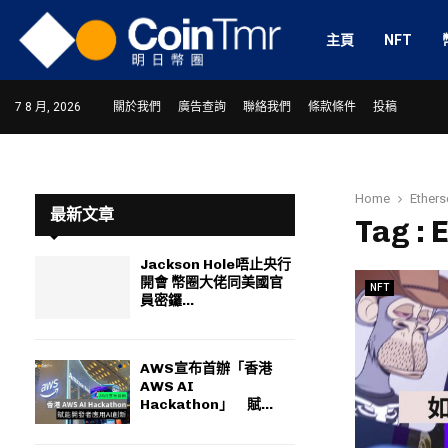
主頁
NFT
7 8 月, 2026
關於我們
廣告查詢
聯絡我們
條款條件
投稿
Home
Ethers
最新文章
Tag : 
Jackson Hole唔止央行
開會 幣圈大佬同美國官
NFT
ram
員密鑼...
AWS宣布首辦「香港
AWS AI
Hackathon」 賦...