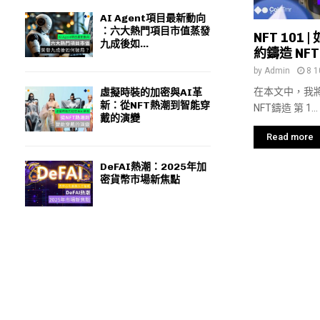
AI Agent項目最新動向
：六大熱門項目市值蒸發
NFT 101 
九成後如...
約鑄造 NF
by
Admin
8 1
在本文中，我
虛擬時裝的加密與AI革
新：從NFT熱潮到智能穿
NFT鑄造 第 1...
戴的演變
Read more
DeFAI熱潮：2025年加
密貨幣市場新焦點