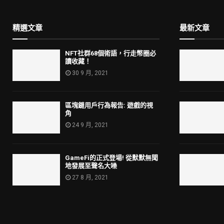
精選文章
最新文章
NFT社群68個術語，行走幣圈必
讀收藏！
30 9 月, 2021
區塊鏈用戶行為報告: 遊戲的視
角
24 9 月, 2021
GameFi的正式登場! 從默默無聞
地發展至聲名大噪
27 8 月, 2021