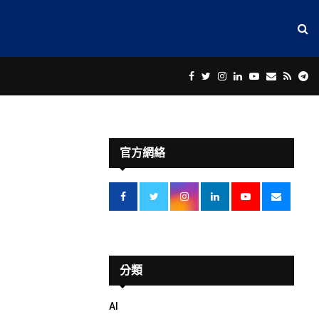
Facebook
Twitter
Instagram
Linkedin
Youtube
Email
Rss
Te
官方網絡
分類
AI