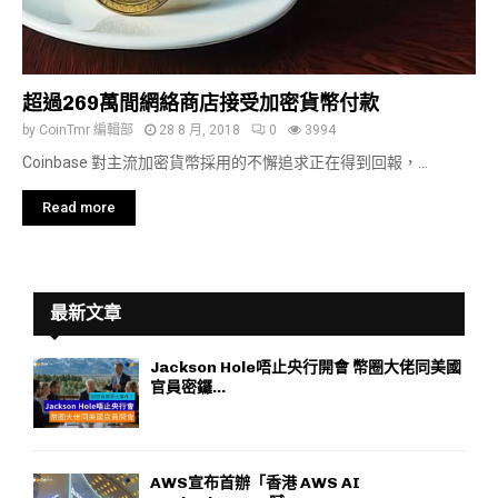
超過269萬間網絡商店接受加密貨幣付款
by
CoinTmr 編輯部
28 8 月, 2018
0
3994
Coinbase 對主流加密貨幣採用的不懈追求正在得到回報，...
Read more
最新文章
Jackson Hole唔止央行開會 幣圈大佬同美國
官員密鑼...
AWS宣布首辦「香港 AWS AI