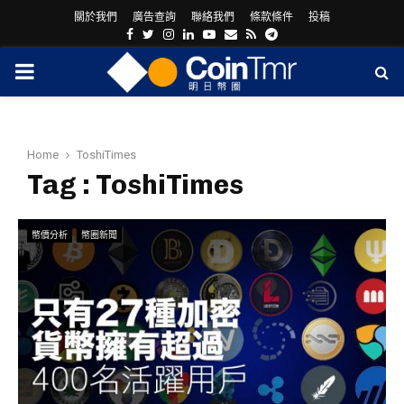
關於我們
廣告查詢
聯絡我們
條款條件
投稿
Facebook
Twitter
Instagram
Linkedin
Youtube
Email
Rss
Telegram
PRIMARY
MENU
Home
ToshiTimes
Tag : ToshiTimes
幣價分析
幣圈新聞
ram