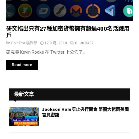
研究指出只有27種加密貨幣擁有超過400名活躍用
戶
by
CoinTmr 編輯部
12 9 月, 2018
0
3407
研究員 Kevin Rooke 在 Twitter 上公佈了...
Read more
最新文章
Jackson Hole唔止央行開會 幣圈大佬同美國
官員密鑼...