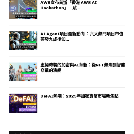
AWS宣布首辦「香港 AWS AI
Hackathon」 賦...
AI Agent項目最新動向 ：六大熱門項目市值
蒸發九成後如...
虛擬時裝的加密與AI革新：從NFT熱潮到智能
穿戴的演變
DeFAI熱潮：2025年加密貨幣市場新焦點