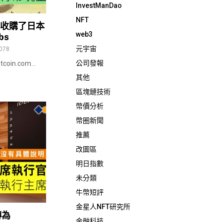
InvestManDao
NFT
com收購了日本
web3
bs
元宇宙
078
公司發報
in.com...
其他
區塊鏈技術
幣價分析
幣圈新聞
推薦
改圖區
明日指數
未分類
牛幣短評
金星人NFT研究所
轉為
金融科技