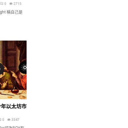
0
2715
ght 稱自己是
：今年以太坊市
0
3347
er認為BCH有