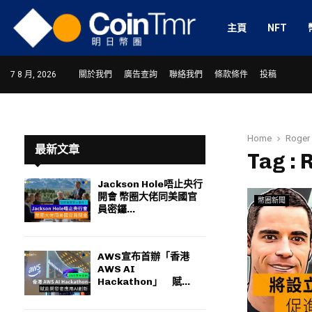
主頁
NFT
7 8 月, 2026
關於我們
廣告查詢
聯絡我們
條款條件
投稿
Home
Roger 
最新文章
Tag : 
Jackson Hole唔止央行
開會 幣圈大佬同美國官
幣圈新聞
ram
員密鑼...
AWS宣布首辦「香港
AWS AI
Hackathon」 賦...