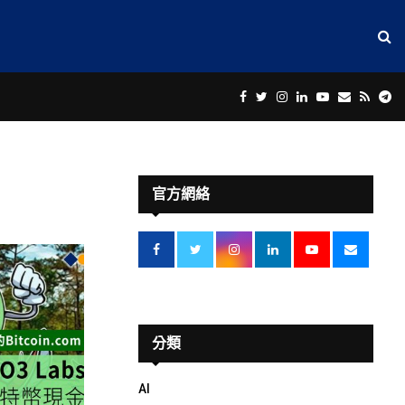
Facebook
Twitter
Instagram
Linkedin
Youtube
Email
Rss
Te
官方網絡
分類
AI