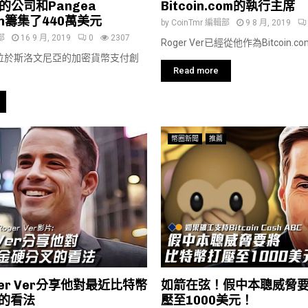
er的公司和Pangea
Bitcoin.com的執行主席
ain籌集了440萬美元
by
CoinTmr 編輯部
9 8 月, 2019
部
16 9 月, 2019
0
2307
Roger Ver已經從他作為Bitcoin.c
一家位於斯洛文尼亞的加密貨幣支付創
Read more
幣圈新聞
推薦
er Ver分享他對最近比特幣
如箭在弦！假中本聰威脅
的看法
壓至1000美元！