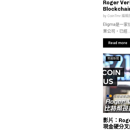
Roger V
Blockch
by
CoinTmr 編輯
Eligma是
業公司，已經...
Read more
幣圈新聞
影片：Rog
現金硬分叉