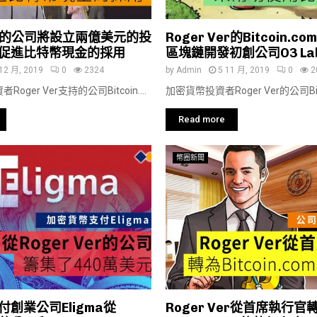
Ver的公司將設立兩億美元的投
Roger Ver的Bitcoin.
促進比特幣現金的採用
區塊鏈開發初創公司O3 La
12 月, 2019
0
2324
by
Admin
5 11 月, 2019
0
2
ger Ver支持的公司Bitcoin....
加密貨幣投資者Roger Ver的公司Bitco
Read more
幣圈新聞
創業公司Eligma從
Roger Ver從首席執行官