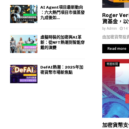
AI Agent項目最新動向
：六大熱門項目市值蒸發
Roger 
九成後如...
資基金，以
by
Admin
14 
由加密貨幣投資者Ro
虛擬時裝的加密與AI革
新：從NFT熱潮到智能穿
戴的演變
Read more
幣圈新聞
DeFAI熱潮：2025年加
密貨幣市場新焦點
加密貨幣支付