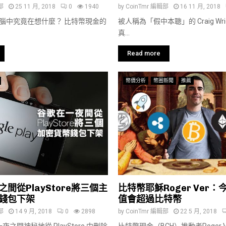
部
25 11 月, 2018
0
1940
by
CoinTmr 編輯部
16 11 月, 2018
r的頭腦中究竟在想什麼？ 比特幣現金的
被人稱為「假中本聰」的 Craig Wri
真...
Read more
幣價分析
幣圈新聞
推薦
間從PlayStore將三個主
比特幣耶穌Roger Ver
錢包下架
值會超過比特幣
部
14 9 月, 2018
0
2898
by
CoinTmr 編輯部
22 5 月, 2018
之間神秘地從 PlayStore 中刪除
比特幣現金（BCH）推動者Roger V