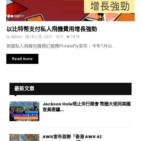
以比特幣支付私人飛機費用增長強勁
by
Admin
18 2 月, 2021
0
1878
英國私人飛機包機預訂服務PrivateFly宣布，今年1月以...
Read more
最新文章
Jackson Hole唔止央行開會 幣圈大佬同美國
官員密鑼...
AWS宣布首辦「香港 AWS AI