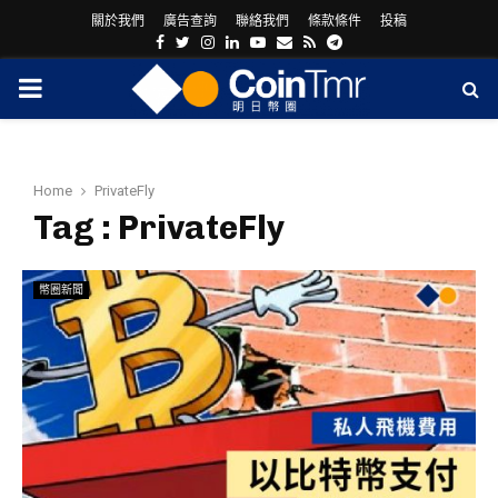
關於我們
廣告查詢
聯絡我們
條款條件
投稿
Facebook
Twitter
Instagram
Linkedin
Youtube
Email
Rss
Telegram
PRIMARY
MENU
Home
PrivateFly
Tag : PrivateFly
幣圈新聞
ram