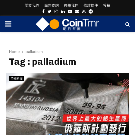
關於我們
廣告查詢
聯絡我們
條款條件
投稿
Facebook
Twitter
Instagram
Linkedin
Youtube
Email
Rss
Telegram
PRIMARY
MENU
Home
palladium
Tag : palladium
幣圈新聞
ram