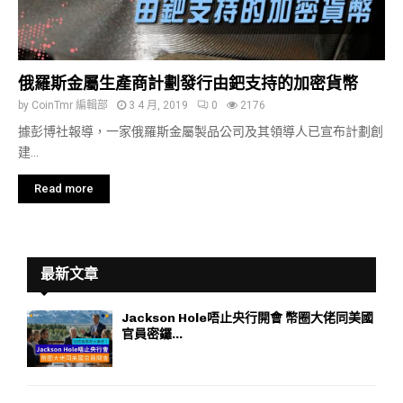
俄羅斯金屬生產商計劃發行由鈀支持的加密貨幣
by
CoinTmr 編輯部
3 4 月, 2019
0
2176
據彭博社報導，一家俄羅斯金屬製品公司及其領導人已宣布計劃創
建...
Read more
最新文章
Jackson Hole唔止央行開會 幣圈大佬同美國
官員密鑼...