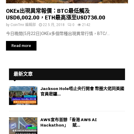
OKEx出現異常報價：BTC最低觸及
USD6,002.00，ETH最高漲至USD736.00
by
CoinTmr 編輯部
22 5 月, 2018
0
2142
今日晚間(5月22日)OKEx多個幣種出現異常行情，BTC/...
Read more
最新文章
Jackson Hole唔止央行開會 幣圈大佬同美國
官員密鑼...
AWS宣布首辦「香港 AWS AI
Hackathon」 賦...