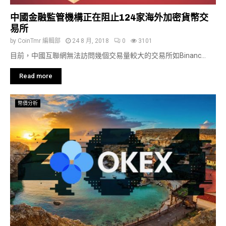
中國金融監管機構正在阻止124家海外加密貨幣交
易所
by
CoinTmr 編輯部
24 8 月, 2018
0
3101
目前，中國互聯網無法訪問幾個交易量較大的交易所如Binanc...
Read more
幣價分析