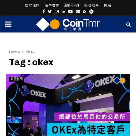
關於我們
廣告查詢
聯絡我們
條款條件
投稿
Facebook
Twitter
Instagram
Linkedin
Youtube
Email
Rss
Telegram
PRIMARY
MENU
Home
okex
Tag : okex
幣圈新聞
ram