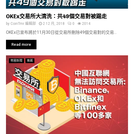
OKEx交易所大清洗：共49個交易對被踢走
by
CoinTmr 編輯部
2 12 月, 2018
0
2014
OKEx已宣布將於11月30日從交易所刪除49個交易對的交易...
Read more
幣圈新聞
推薦