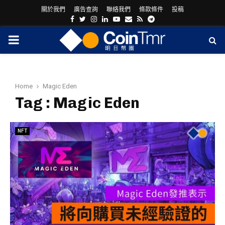
關於我們
廣告查詢
聯絡我們
條款條件
投稿
Facebook
Twitter
Instagram
Linkedin
Youtube
Email
Rss
Telegram
PRIMARY
MENU
Home
Magic Eden
Tag : Magic Eden
NFT
ram