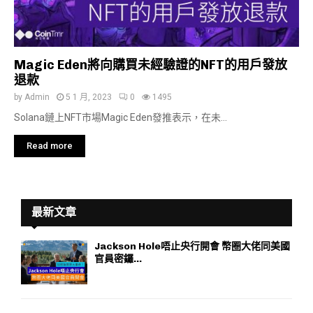
Magic Eden將向購買未經驗證的NFT的用戶發放
退款
by
Admin
5 1 月, 2023
0
1495
Solana鏈上NFT市場Magic Eden發推表示，在未...
Read more
最新文章
Jackson Hole唔止央行開會 幣圈大佬同美國
官員密鑼...