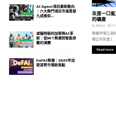
AI Agent項目最新動向
：六大熱門項目市值蒸發
灰度一口氣買
九成後如...
的礦產
by
Admin
3 3
根據市場工具B
虛擬時裝的加密與AI革
新：從NFT熱潮到智能穿
理公司灰度 (...
戴的演變
Read more
DeFAI熱潮：2025年加
密貨幣市場新焦點