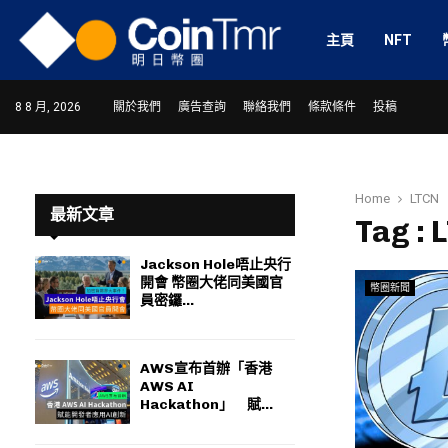
主頁
NFT
8 8 月, 2026
關於我們
廣告查詢
聯絡我們
條款條件
投稿
Home
LTCN
最新文章
Tag : 
Jackson Hole唔止央行
開會 幣圈大佬同美國官
幣圈新聞
ram
員密鑼...
AWS宣布首辦「香港
AWS AI
Hackathon」 賦...