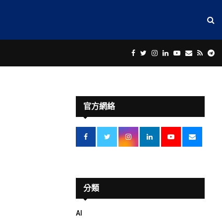
Facebook
Twitter
Instagram
Linkedin
Youtube
Email
Rss
Te
官方網絡
分類
AI