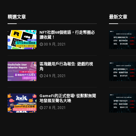
精選文章
最新文章
NFT社群68個術語，行走幣圈必
讀收藏！
30 9 月, 2021
區塊鏈用戶行為報告: 遊戲的視
角
24 9 月, 2021
GameFi的正式登場! 從默默無聞
地發展至聲名大噪
27 8 月, 2021