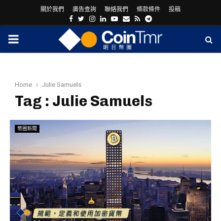
關於我們
廣告查詢
聯絡我們
條款條件
投稿
Facebook
Twitter
Instagram
Linkedin
Youtube
Email
Rss
Telegram
PRIMARY
MENU
Home
Julie Samuels
Tag : Julie Samuels
幣圈新聞
ram