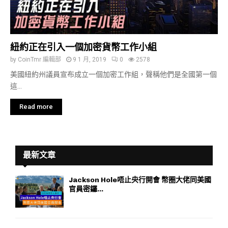
紐約正在引入一個加密貨幣工作小組
by
CoinTmr 編輯部
9 1 月, 2019
0
2578
美國紐約州議員宣布成立一個加密工作組，聲稱他們是全國第一個
這...
Read more
最新文章
Jackson Hole唔止央行開會 幣圈大佬同美國
官員密鑼...