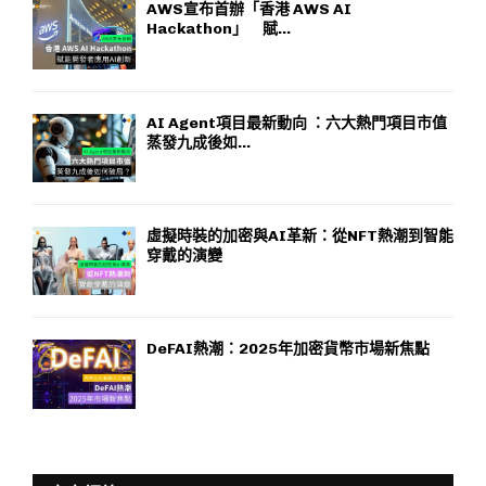
AWS宣布首辦「香港 AWS AI
Hackathon」 賦...
AI Agent項目最新動向 ：六大熱門項目市值
蒸發九成後如...
虛擬時裝的加密與AI革新：從NFT熱潮到智能
穿戴的演變
DeFAI熱潮：2025年加密貨幣市場新焦點