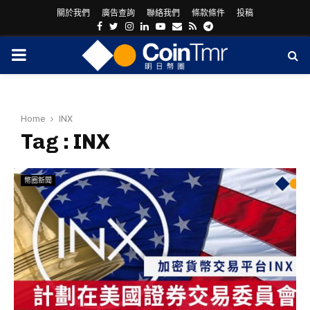
關於我們
廣告查詢
聯絡我們
條款條件
投稿
Facebook
Twitter
Instagram
Linkedin
Youtube
Email
Rss
Telegram
PRIMARY
MENU
Home
INX
Tag : INX
幣圈新聞
ram