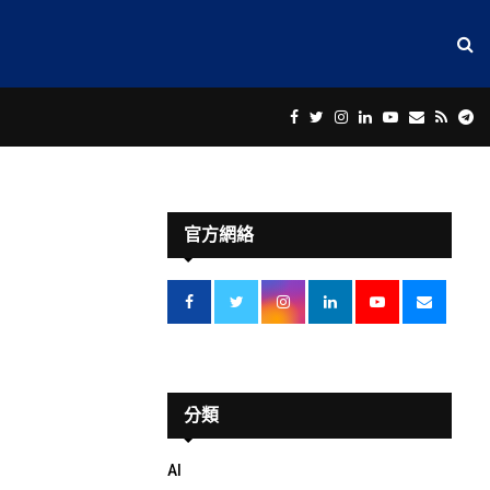
Facebook
Twitter
Instagram
Linkedin
Youtube
Email
Rss
Te
官方網絡
分類
AI