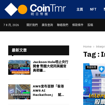
主頁
NFT
7 8 月, 2026
關於我們
廣告查詢
聯絡我們
條款條件
投稿
Home
Interp
最新文章
Tag : 
Jackson Hole唔止央行
開會 幣圈大佬同美國官
幣圈新聞
ram
員密鑼...
AWS宣布首辦「香港
AWS AI
Hackathon」 賦...