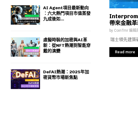
AI Agent項目最新動向
：六大熱門項目市值蒸發
Interpr
九成後如...
帶來金融革
by
CoinTmr 編輯
瑞士領先建築礦業公司
虛擬時裝的加密與AI革
新：從NFT熱潮到智能穿
戴的演變
Read more
DeFAI熱潮：2025年加
密貨幣市場新焦點