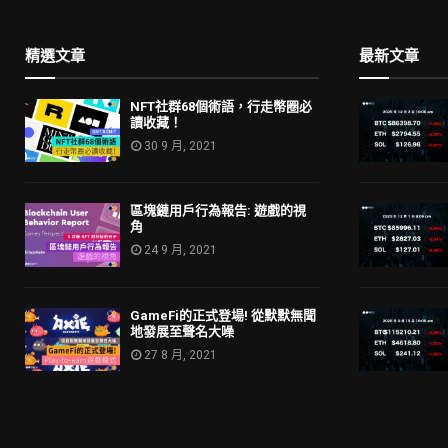
精選文章
最新文章
NFT社群68個術語，行走幣圈必
讀收藏！
30 9 月, 2021
區塊鏈用戶行為報告: 遊戲的視
角
24 9 月, 2021
GameFi的正式登場! 從默默無聞
地發展至聲名大噪
27 8 月, 2021