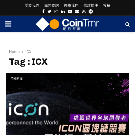
關於我們
廣告查詢
聯絡我們
條款條件
投稿
Facebook
Twitter
Instagram
Linkedin
Youtube
Email
Rss
Telegram
PRIMARY
MENU
Home
ICX
Tag : ICX
幣圈新聞
ram