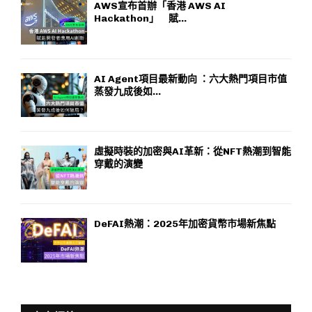
AWS宣布首辦「香港 AWS AI
Hackathon」 賦...
AI Agent項目最新動向 ：六大熱門項目市值
蒸發九成後如...
虛擬時裝的加密與AI革新：從NFT熱潮到智能
穿戴的演變
DeFAI熱潮：2025年加密貨幣市場新焦點