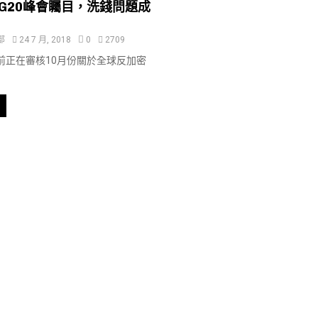
G20峰會矚目，洗錢問題成
部
24 7 月, 2018
0
2709
前正在審核10月份關於全球反加密