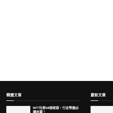
精選文章
最新文章
NFT社群68個術語，行走幣圈必
讀收藏！