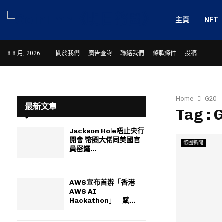
主頁
NFT
8 8 月, 2026
關於我們
廣告查詢
聯絡我們
條款條件
投稿
Home
G20
最新文章
Tag : 
Jackson Hole唔止央行
開會 幣圈大佬同美國官
幣圈新聞
員密鑼...
AWS宣布首辦「香港
AWS AI
Hackathon」 賦...