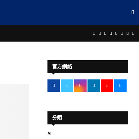
Facebook
Twitter
Instagram
Linkedin
Youtube
Email
Rss
Te
官方網絡
分類
AI