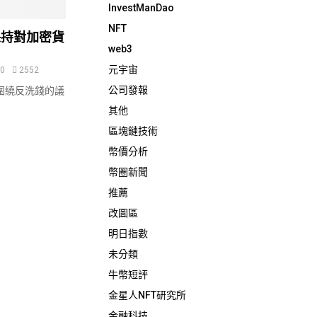
InvestManDao
NFT
保持對加密貨
web3
元宇宙
0
2552
公司發報
圍繞反洗錢的議
其他
區塊鏈技術
幣價分析
幣圈新聞
推薦
改圖區
明日指數
未分類
牛幣短評
金星人NFT研究所
金融科技