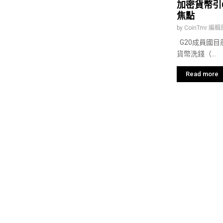
加密貨幣引
焦點
by
CoinTmr 編輯
G20成員國目
貨幣洗錢（...
Read more