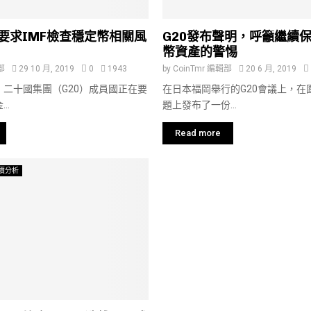
國要求IMF檢查穩定幣相關風
G20發布聲明，呼籲繼續
幣資產的警惕
部
29 10 月, 2019
0
1943
by
CoinTmr 編輯部
20 6 月, 2019
二十國集團（G20）成員國正在要
在日本福岡舉行的G20會議上，在
..
題上發布了一份...
Read more
價分析