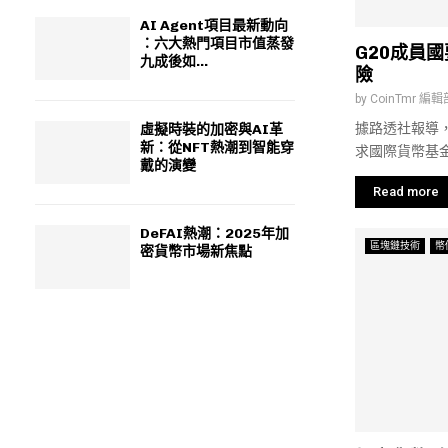
AI Agent項目最新動向
：六大熱門項目市值蒸發
G20成員
九成後如...
險
by
CoinTmr 編輯
據路透社報導，
虛擬時裝的加密與AI革
新：從NFT熱潮到智能穿
求國際貨幣基金.
戴的演變
Read more
DeFAI熱潮：2025年加
區塊鏈技術
幣
密貨幣市場新焦點