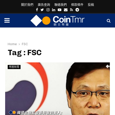
關於我們
廣告查詢
聯絡我們
條款條件
投稿
Facebook
Twitter
Instagram
Linkedin
Youtube
Email
Rss
Telegram
PRIMARY
MENU
Home
FSC
Tag : FSC
幣圈新聞
ram