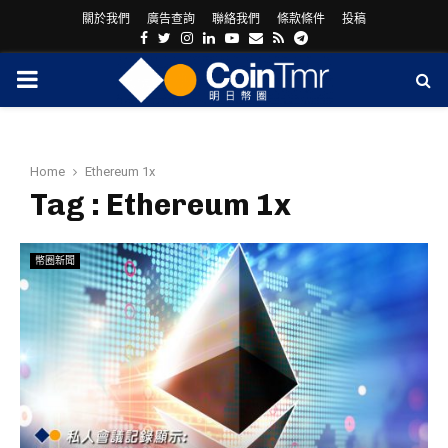
關於我們
廣告查詢
聯絡我們
條款條件
投稿
Facebook
Twitter
Instagram
Linkedin
Youtube
Email
Rss
Telegram
PRIMARY
MENU
Home
Ethereum 1x
Tag : Ethereum 1x
幣圈新聞
ram