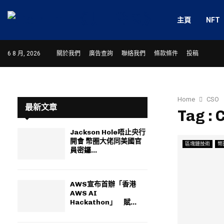
主頁
NFT
6 8 月, 2026
關於我們
廣告查詢
聯絡我們
條款條件
投稿
Home
CSO
最新文章
Tag : 
Jackson Hole唔止央行
開會 幣圈大佬同美國官
區塊鏈技術
幣
員密鑼...
AWS宣布首辦「香港
AWS AI
Hackathon」 賦...