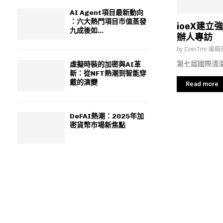
AI Agent項目最新動向
：六大熱門項目市值蒸發
ioeX建
九成後如...
辦人專訪
by
CoinTmr 編輯
第七屆國際清潔能源論壇
虛擬時裝的加密與AI革
新：從NFT熱潮到智能穿
戴的演變
Read more
DeFAI熱潮：2025年加
密貨幣市場新焦點