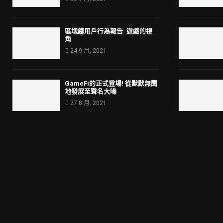
區塊鏈用戶行為報告: 遊戲的視
角
24 9 月, 2021
GameFi的正式登場! 從默默無聞
地發展至聲名大噪
27 8 月, 2021