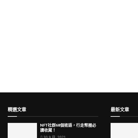
精選文章
最新文章
NFT社群68個術語，行走幣圈必
讀收藏！
30 9 月, 2021