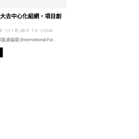
立強大去中心化組網，項目創
部
7 1 月, 2019
0
2244
 (International For...