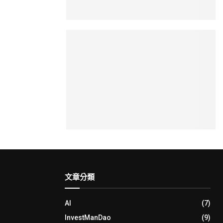
文章分類
AI
(7)
InvestManDao
(9)