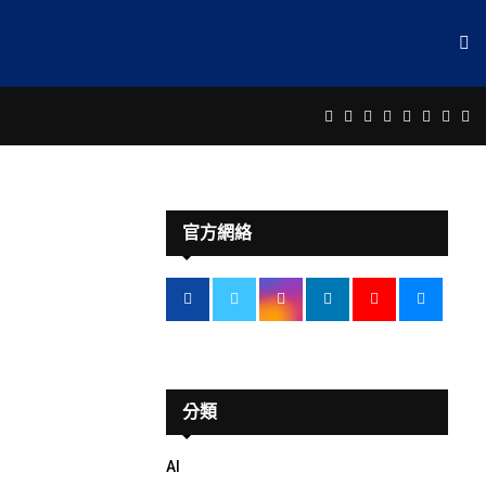
Facebook
Twitter
Instagram
Linkedin
Youtube
Email
Rss
Te
官方網絡
分類
AI