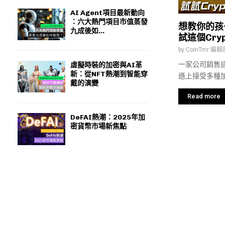
AI Agent項目最新動向
：六大熱門項目市值蒸發
想教你的孩
九成後如...
試這個Cryp
by
CoinTmr 編輯
一家公司銷售
虛擬時裝的加密與AI革
新：從NFT熱潮到智能穿
遜上接受多種加密
戴的演變
Read more
DeFAI熱潮：2025年加
密貨幣市場新焦點