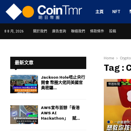
主頁
NFT
8 8 月, 2026
關於我們
廣告查詢
聯絡我們
條款條件
投稿
Home
Crypt
最新文章
Tag :
Jackson Hole唔止央行
開會 幣圈大佬同美國官
幣圈新聞
ram
員密鑼...
AWS宣布首辦「香港
AWS AI
Hackathon」 賦...