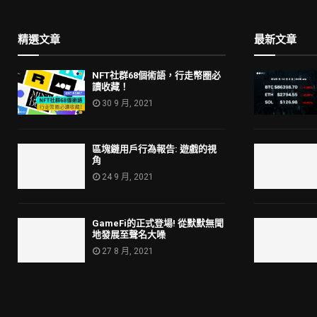
精選文章
最新文章
NFT社群68個術語，行走幣圈必
讀收藏！
30 9 月, 2021
區塊鏈用戶行為報告: 遊戲的視
角
24 9 月, 2021
GameFi的正式登場! 從默默無聞
地發展至聲名大噪
27 8 月, 2021