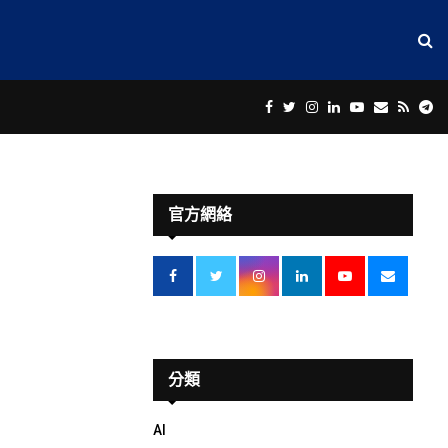
Facebook
Twitter
Instagram
Linkedin
Youtube
Email
Rss
Te
官方網絡
分類
AI