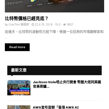
比特幣價格已經見底？
by
CoinTmr 編輯部
22 6 月, 2018
0
3857
這幾天，比特幣的波動性已經下降，根據一位狂熱的市場觀察家和
...
Read more
最新文章
Jackson Hole唔止央行開會 幣圈大佬同美國
官員密鑼...
AWS宣布首辦「香港 AWS AI