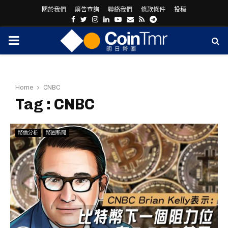
關於我們
廣告查詢
聯絡我們
條款條件
投稿
Facebook
Twitter
Instagram
Linkedin
Youtube
Email
Rss
Telegram
PRIMARY
MENU
Home
CNBC
Tag : CNBC
幣價分析
幣圈新聞
ram