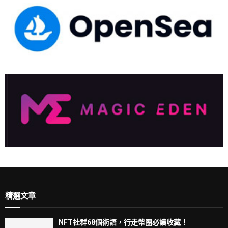
精選文章
NFT社群68個術語，行走幣圈必讀收藏！