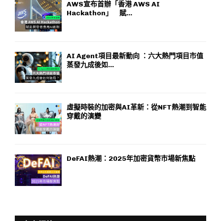
AWS宣布首辦「香港 AWS AI
Hackathon」 賦...
AI Agent項目最新動向 ：六大熱門項目市值
蒸發九成後如...
虛擬時裝的加密與AI革新：從NFT熱潮到智能
穿戴的演變
DeFAI熱潮：2025年加密貨幣市場新焦點