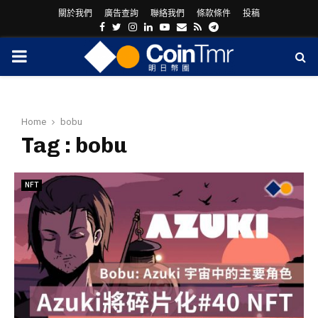
關於我們
廣告查詢
聯絡我們
條款條件
投稿
Facebook
Twitter
Instagram
Linkedin
Youtube
Email
Rss
Telegram
PRIMARY
MENU
Home
bobu
Tag : bobu
NFT
ram