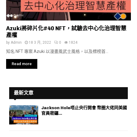
Azuki將碎片化#40 NFT，試驗去中心化治理智慧
產權
by
Admin
18 3 月, 2022
0
1824
知名 NFT 專案 Azuki 以漫畫風武士風格，以及標榜首...
Read more
最新文章
Jackson Hole唔止央行開會 幣圈大佬同美國
官員密鑼...