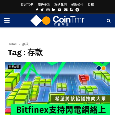
關於我們
廣告查詢
聯絡我們
條款條件
投稿
Facebook
Twitter
Instagram
Linkedin
Youtube
Email
Rss
Telegram
PRIMARY
MENU
Home
存款
Tag : 存款
幣圈新聞
ram