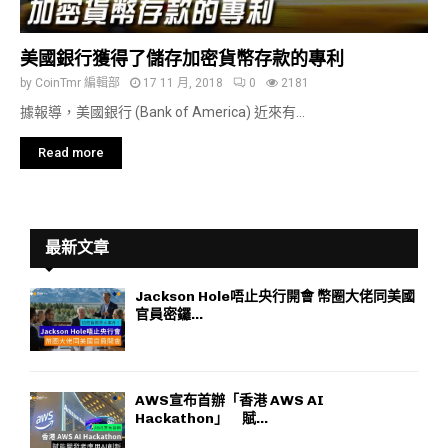
美國銀行獲得了儲存加密貨幣存款的專利
by
CoinTmr 編輯部
17 11 月, 2018
0
2181
據報導，美國銀行 (Bank of America) 近來有...
Read more
最新文章
Jackson Hole唔止央行開會 幣圈大佬同美國
官員密鑼...
AWS宣布首辦「香港 AWS AI
Hackathon」 賦...