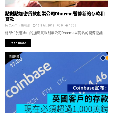
點對點加密貸款創業公司Dharma暫停新的存款和
貸款
by
CoinTmr 編輯部
16 8 月, 2019
0
1755
總部位於舊金山的加密貸款創業公司Dharma以同名的開源協議...
Read more
幣圈新聞