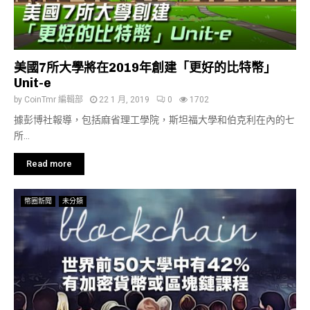
美國7所大學將在2019年創建「更好的比特幣」
Unit-e
by
CoinTmr 編輯部
22 1 月, 2019
0
1702
據彭博社報導，包括麻省理工學院，斯坦福大學和伯克利在內的七
所...
Read more
幣圈新聞
未分類