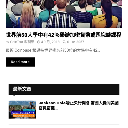
世界前50大學中有42％舉辦加密貨幣或區塊鏈課程
by
CoinTmr 編輯部
4 9 月, 2018
0
3057
最近 Coinbase 報導指世界排名前50位的大學中有42...
Read more
最新文章
Jackson Hole唔止央行開會 幣圈大佬同美國
官員密鑼...