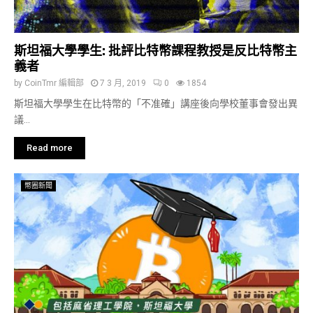
斯坦福大學學生: 批評比特幣課程教授是反比特幣主
義者
by
CoinTmr 編輯部
7 3 月, 2019
0
1854
斯坦福大學學生在比特幣的「不准確」講座後向學校董事會發出異
議...
Read more
幣圈新聞