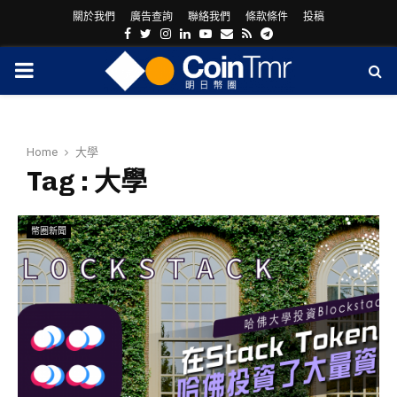
關於我們
廣告查詢
聯絡我們
條款條件
投稿
Facebook
Twitter
Instagram
Linkedin
Youtube
Email
Rss
Telegram
PRIMARY
MENU
Home
大學
Tag : 大學
幣圈新聞
ram