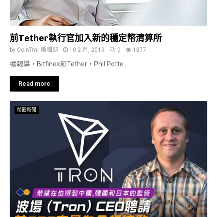
前Tether執行官加入新的穩定幣清算所
by
CoinTmr 編輯部
10 2 月, 2019
0
1877
據報導，Bitfinex和Tether，Phil Potte...
Read more
幣圈新聞