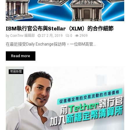
IBM執行官公布與Stellar（XLM）的合作細節
by
CoinTmr 編輯部
27 2 月, 2019
0
2909
在最近接受Daily Exchange採訪時，一位IBM高管...
Read more
幣圈新聞