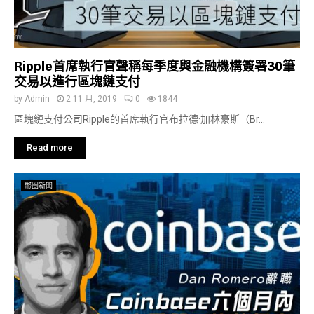
Ripple首席執行官聲稱每季度與金融機構簽署30筆
交易以進行區塊鏈支付
by
Admin
2 11 月, 2019
0
1844
區塊鏈支付公司Ripple的首席執行官布拉德·加林豪斯（Br...
Read more
幣圈新聞