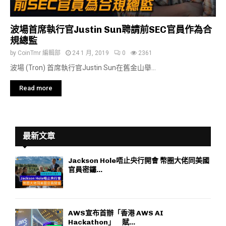
波場首席執行官Justin Sun聘請前SEC官員作為合
規總監
by
CoinTmr 編輯部
24 1 月, 2019
0
2361
波場 (Tron) 首席執行官Justin Sun在舊金山舉...
Read more
最新文章
Jackson Hole唔止央行開會 幣圈大佬同美國
官員密鑼...
AWS宣布首辦「香港 AWS AI
Hackathon」 賦...