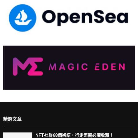
精選文章
NFT社群68個術語，行走幣圈必讀收藏！