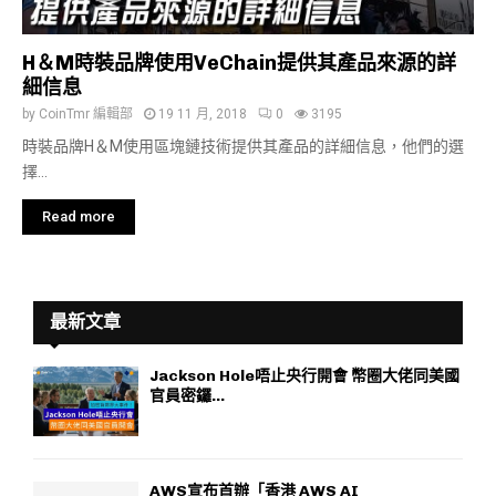
H＆M時裝品牌使用VeChain提供其產品來源的詳
細信息
by
CoinTmr 編輯部
19 11 月, 2018
0
3195
時裝品牌H＆M使用區塊鏈技術提供其產品的詳細信息，他們的選
擇...
Read more
最新文章
Jackson Hole唔止央行開會 幣圈大佬同美國
官員密鑼...
AWS宣布首辦「香港 AWS AI