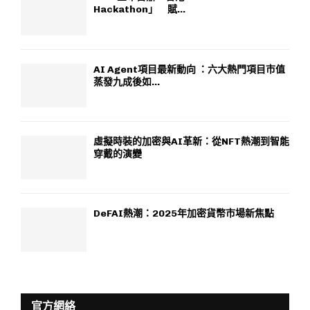
Hackathon」 賦...
AI Agent項目最新動向 ：六大熱門項目市值
蒸發九成後如...
虛擬時裝的加密與AI革新：從NFT熱潮到智能
穿戴的演變
DeFAI熱潮：2025年加密貨幣市場新焦點
官方網絡