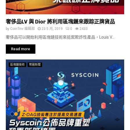
奢侈品LV 與 Dior 將利用區塊鏈來跟踪正牌貨品
by
CoinTmr 編輯部
23 5 月, 2019
0
2433
奢侈品可以開始利用區塊鏈技術來抵禦欺詐性產品，Louis V...
Read more
區塊鏈技術
幣圈新聞