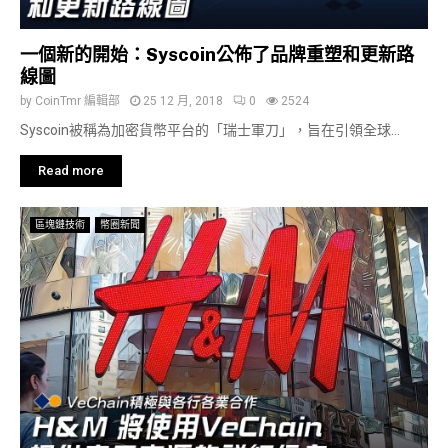
一個新的開始：Syscoin公佈了品牌重塑和更新路
線圖
by
CoinTmr 編輯部
25 12 月, 2018
0
2524
Syscoin被稱為加密貨幣平台的「瑞士軍刀」，旨在引領全球...
Read more
區塊鏈技術
幣圈新聞