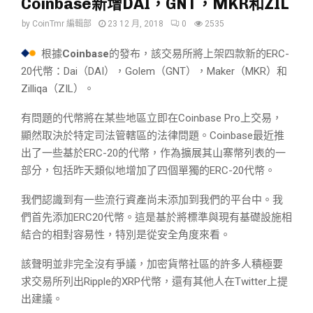
Coinbase新增DAI，GNT，MKR和ZIL
by
CoinTmr 編輯部
23 12 月, 2018
0
2535
根據
Coinbase
的發布，該交易所將上架四款新的ERC-
20代幣：Dai（DAI），Golem（GNT），Maker（MKR）和
Zilliqa（ZIL）。
有問題的代幣將在某些地區立即在Coinbase Pro上交易，
顯然取決於特定司法管轄區的法律問題。Coinbase最近推
出了一些基於ERC-20的代幣，作為擴展其山寨幣列表的一
部分，包括昨天類似地增加了四個單獨的ERC-20代幣。
我們認識到有一些流行資產尚未添加到我們的平台中。我
們首先添加ERC20代幣。這是基於將標準與現有基礎設施相
結合的相對容易性，特別是從安全角度來看。
該聲明並非完全沒有爭議，加密貨幣社區的許多人積極要
求交易所列出Ripple的XRP代幣，還有其他人在Twitter上提
出建議。