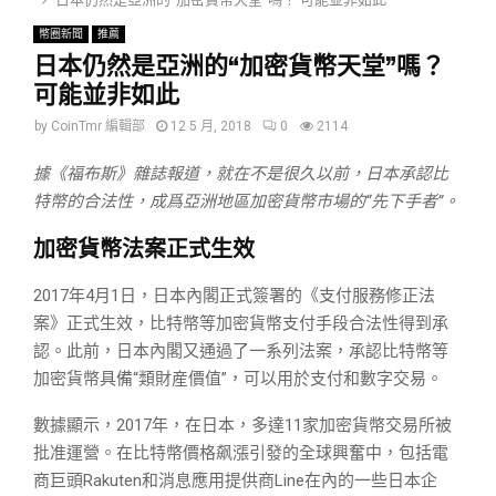
幣圈新聞
推薦
日本仍然是亞洲的“加密貨幣天堂”嗎？
可能並非如此
by
CoinTmr 編輯部
12 5 月, 2018
0
2114
據《福布斯》雜誌報道，就在不是很久以前，日本承認比
特幣的合法性，成爲亞洲地區加密貨幣市場的
“先下手者”。
加密貨幣法案正式生效
2017年4月1日，日本內閣正式簽署的《支付服務修正法
案》正式生效，比特幣等加密貨幣支付手段合法性得到承
認。此前，日本內閣又通過了一系列法案，承認比特幣等
加密貨幣具備“類財産價值”，可以用於支付和數字交易。
數據顯示，2017年，在日本，多達11家加密貨幣交易所被
批准運營。在比特幣價格飙漲引發的全球興奮中，包括電
商巨頭Rakuten和消息應用提供商Line在內的一些日本企