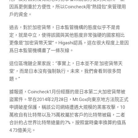
因爲更側重於方便性，所以Coincheck用“熱錢包”來管理用
戶的資金。
過去，對於加密貨幣，日本監管機構的態度似乎不是肯
定，就是中立，使得該國與其他態度非常強硬的國家相比
更像是“加密貨幣天堂”。Higashi認爲，這在很大程度上是因
爲日本監管機構畫了一條灰線。
這位區塊鏈企業家說：“事實上，日本並不是‘加密貨幣天
堂’，而是日本沒有強制執行。未來，我們會看到很多問
題。”
據報道，Coincheck1月份經曆的是日本第二大加密貨幣被
盜案件。早在2014年2月28日，Mt.Gox向東京地方法院正式
申請破産保護，稱該公司網絡遭遇大規模的黑客攻擊，10
萬枚自有比特幣以及75萬枚屬於客戶的比特幣被竊，二者
合計約占世界比特幣總量的7%，按照當時彙率換算約值爲
4.73億美元。