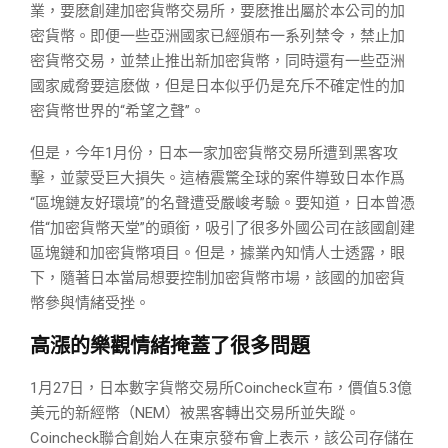
業，要麽創建加密貨幣交易所，要麽推出屬於本公司的加
密貨幣。即便一些亞洲國家已經頒布一系列禁令，禁止加
密貨幣交易，並禁止推出新加密貨幣，同時還有一些亞洲
國家威脅要這麽做，但是日本似乎仍是充斥不確定性的加
密貨幣世界的“希望之聲”。
但是，今年1月份，日本一家加密貨幣交易所遭到黑客攻
擊，並蒙受巨大損失。這樁震驚全球的案件導致日本作爲
“區塊鏈友好環境”的名聲遭受嚴峻考驗。要知道，日本曾憑
借“加密貨幣天堂”的頭銜，吸引了很多外國公司在該國創建
區塊鏈和加密貨幣項目。但是，據業內知情人士透露，眼
下，隨著日本當局想要控制加密貨幣市場，該國的加密貨
幣參與情緒受挫。
高漲的樂觀情緒掩蓋了很多問題
1月27日，日本數字貨幣交易所Coincheck宣布，價值5.3億
美元的新經幣（NEM）被黑客轉出交易所並失蹤。
Coincheck聯合創始人在東京發布會上表示，該公司存儲在