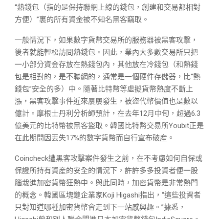
“熱錢包（指的是保持聯網上線的錢包，創建和交易都相對
方便）”裏的所有資金被不知名黑客竊取。
一般情況下，如果數字貨幣交易所的服務器被黑客攻擊，
後者就能輕松訪問熱錢包。因此，業內大多數交易所只把
一小部分資金存放在熱錢包內，其他放在冷錢包（和熱錢
包是相對的，是不聯網的，通常是一個硬件存儲器，比“熱
錢包”安全的多）中。隨著比特幣等虛擬貨幣熱度不斷上
漲，黑客攻擊事件近來屢屢發生，被盜代幣價值也是數以
億計。摩根士丹利分析師預計，在去年12月中旬，超過6.3
億美元的比特幣被黑客盜取。韓國比特幣交易所Youbit正是
在此期間因丟失17%的數字貨幣而自行宣布破産。
Coincheck遭黑客攻擊案件發生之前，在不考慮如何自保或
保證所持有資産的安全的情況下，許許多多投資者便一股
腦栽進加密貨幣狂熱中。與此同時，加密貨幣是非常熱門
的概念。韓國區塊鏈企業家Koji Higashi指出，“這些投資者
只對知道哪種加密貨幣會走到下一站感興趣。”據悉，