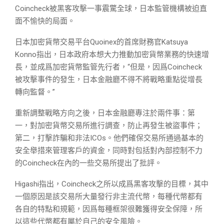
Coincheck被黑客攻擊一事震驚全球，日本監管機構被迫直
面不愉快的局面。
日本加密貨幣交易平台Quoinex的首席財務官Katsuya
Konno指出，日本政府本想大力推動加密貨幣業務的快速增
長，並成爲加密貨幣監管先行者，“但是，因爲Coincheck
被攻擊事件的發生，日本金融廳不得不將戰略重點從增長
轉向監督。”
重新調整戰略方向之後，日本金融廳專注於兩件事：第
一，對加密貨幣交易所進行調查，防止再發生被盜事件；
第二，打擊詐騙和非法ICOs。他們確保交易所通過基本的
安全舉措來管理客戶的資金，同時對包括對內部控制不力
的Coincheck在內的一些交易所提出了批評。
Higashi指出，Coincheck之所以成爲黑客攻擊的目標，其中
一個原因是該交易所大量發行非主流代幣，每種代幣都有
各自的特點和規範，因爲每種框架很難獲得安全保障，所
以這些代幣都有屬於自己的安全風險。