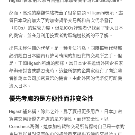
Higashi曾和別人聯合闖進日本加密貨幣錢包IndieSquare。
然而，高漲的樂觀情緒掩蓋了很多問題。Higashi表示，盡
管日本政府加大了對加密貨幣交易所和首次代幣發行
（ICOs）的監管力度，但是ICOs詐騙者仍找到了衝入日本
的機會，並充分利用投資者對區塊鏈技術的不了解。
出售未經注冊的代幣，是一種非法行爲，同時每種代幣都
必須經由日本國內有許可執照的加密貨幣交易所之手。但
是，正如Higashi所說的那樣，當日本企業邀請外國企業家
舉辦研討會或講習班時，這些所謂的企業家就有了向追隨
者推銷本公司加密貨幣的機會，由此外國的代幣便可趁機
流入日本。
優先考慮的是方便性而非安全性
Higash補充稱，除此之外，爲了贏得更多用戶，日本加密
貨幣交易所優先考慮的是方便性，而非安全性。以
Coincheck爲例，這家加密貨幣交易所曾標榜自己是一家對
用戶友好且對沒有耐心的初學者來說很方便的交易所。正