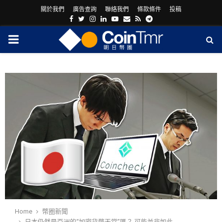
關於我們
廣告查詢
聯絡我們
條款條件
投稿
Facebook
Twitter
Instagram
Linkedin
Youtube
Email
Rss
Telegram
PRIMARY
MENU
ram
Home
幣圈新聞
日本仍然是亞洲的“加密貨幣天堂”嗎？ 可能並非如此