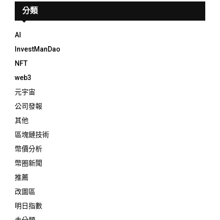
分類
AI
InvestManDao
NFT
web3
元宇宙
公司發報
其他
區塊鏈技術
幣價分析
幣圈新聞
推薦
改圖區
明日指數