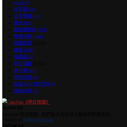
web3
(9)
元宇宙
(38)
公司發報
(12)
其他
(13)
區塊鏈技術
(203)
幣價分析
(180)
幣圈新聞
(1,551)
推薦
(168)
改圖區
(3)
明日指數
(3,742)
未分類
(43)
牛幣短評
(6)
金星人NFT研究所
(8)
金融科技
(9)
About US
CoinTmr 明日幣圈 - 我們每天為您送上最新的幣圈資訊。
Contact us:
hi@cointmr.com
Follow us