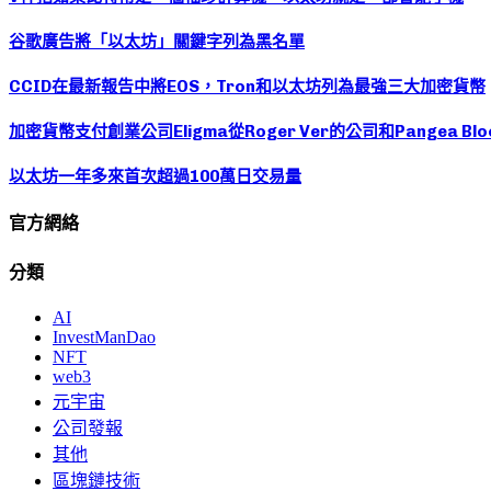
谷歌廣告將「以太坊」關鍵字列為黑名單
CCID在最新報告中將EOS，Tron和以太坊列為最強三大加密貨幣
加密貨幣支付創業公司Eligma從Roger Ver的公司和Pangea Blo
以太坊一年多來首次超過100萬日交易量
官方網絡
分類
AI
InvestManDao
NFT
web3
元宇宙
公司發報
其他
區塊鏈技術