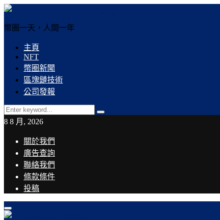
幣圈一天，人間一年
主頁
NFT
幣圈新聞
區塊鏈技術
公司發報
Search
Search
for:
8 8 月, 2026
關於我們
廣告查詢
聯絡我們
條款條件
投稿
Facebook
Twitter
Instagram
Linkedin
Youtube
Email
Rss
Telegram
Primary
Menu