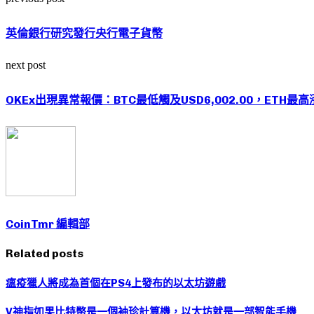
英倫銀行研究發行央行電子貨幣
next post
OKEx出現異常報價：BTC最低觸及USD6,002.00，ETH最高漲
CoinTmr 編輯部
Related posts
瘟疫獵人將成為首個在PS4上發布的以太坊遊戲
V神指如果比特幣是一個袖珍計算機，以太坊就是一部智能手機