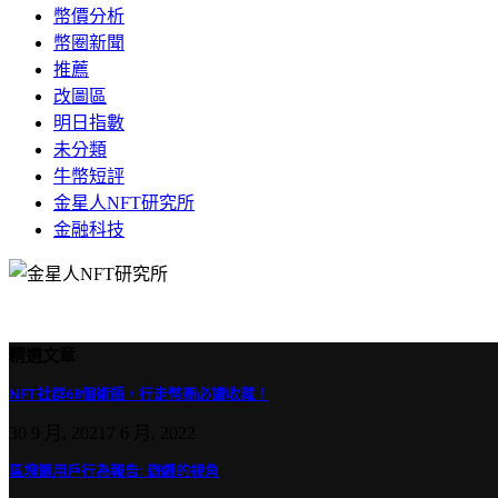
幣價分析
幣圈新聞
推薦
改圖區
明日指數
未分類
牛幣短評
金星人NFT研究所
金融科技
精選文章
NFT社群68個術語，行走幣圈必讀收藏！
30 9 月, 2021
7 6 月, 2022
區塊鏈用戶行為報告: 遊戲的視角