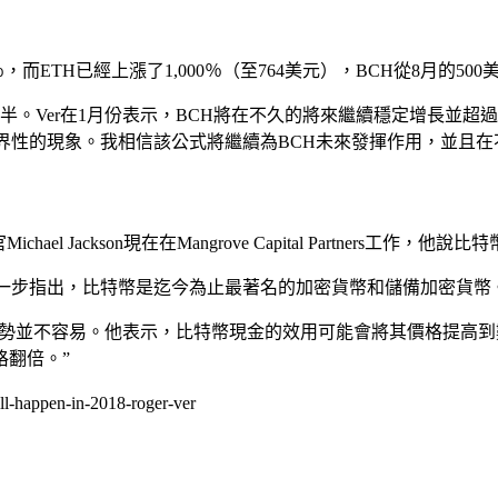
而ETH已經上漲了1,000％（至764美元），BCH從8月的500美
Ver在1月份表示，BCH將在不久的將來繼續穩定增長並超過BTC
世界性的現象。我相信該公式將繼續為BCH未來發揮作用，並且在
ael Jackson現在在Mangrove Capital Partner
他進一步指出，比特幣是迄今為止最著名的加密貨幣和儲備加密貨幣
優勢並不容易。他表示，比特幣現金的效用可能會將其價格提高
格翻倍。”
l-happen-in-2018-roger-ver