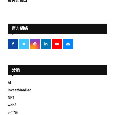
萬美元售出
官方網絡
分類
AI
InvestManDao
NFT
web3
元宇宙