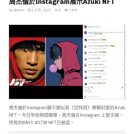
周杰倫於Instagram展示Azuki NFT
by
Admin
2 4 月, 2022
0
1494
周杰倫
於
Instagram
展示類似其《范特西》專輯封面的
Azuki
NFT
。今日早些時間報導，周杰倫在Instagram 上發文稱，
持有的
BAYC
#3738
NFT
已被盜。