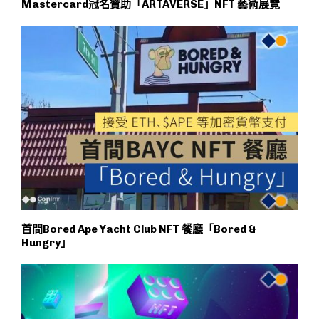
Mastercard冠名贊助「ARTAVERSE」NFT 藝術展覽
首間Bored Ape Yacht Club NFT 餐廳「Bored &
Hungry」