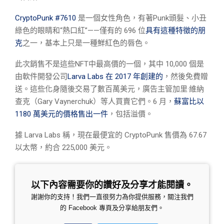
CryptoPunk #7610
是一個女性角色，有著Punk頭髮、小丑
綠色的眼睛和“熱口紅”——僅有的 696 位
具有這種特徵的朋
克
之一，基本上只是一種鮮紅色的唇色。
此次銷售不是這些NFT中最高價的一個，其中 10,000 個是
由
軟件開發公司
Larva Labs 在 2017 年創建的
，然後免費贈
送。這些化身隨後交易了數百萬美元，廣告主管加里·維納
查克（Gary Vaynerchuk）等人買賣它們。6 月，
蘇富比以
1180 萬美元的價格售出一件
，包括溢價。
據 Larva Labs 稱，現在最便宜的 CryptoPunk 售價為 67.67
以太幣，約合 225,000 美元。
以下內容需要你的讚好及分享才能閱讀。
謝謝你的支持！我們一直很努力為你提供服務，關注我們
的 Facebook 專頁及分享給朋友們。