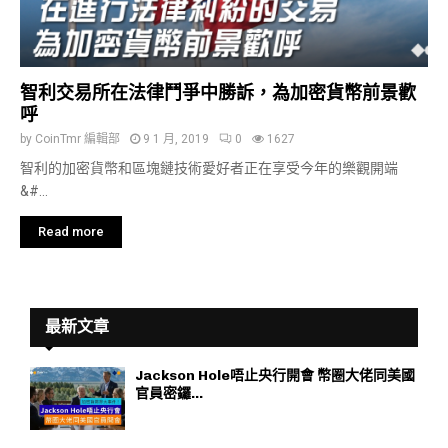
智利交易所在法律鬥爭中勝訴，為加密貨幣前景歡
呼
by
CoinTmr 編輯部
9 1 月, 2019
0
1627
智利的加密貨幣和區塊鏈技術愛好者正在享受今年的樂觀開端
&#...
Read more
最新文章
Jackson Hole唔止央行開會 幣圈大佬同美國
官員密鑼...