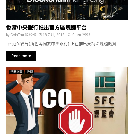
香港中央銀行推出官方區塊鏈平台
by
CoinTmr 編輯部
18 7 月, 2018
0
2996
香港金管局(角色等同於中央銀行) 正在推出支持區塊鏈的貿...
Read more
幣圈新聞
推薦