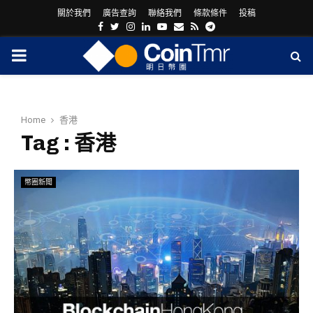
關於我們
廣告查詢
聯絡我們
條款條件
投稿
Facebook
Twitter
Instagram
Linkedin
Youtube
Email
Rss
Telegram
PRIMARY
MENU
Home
香港
Tag : 香港
幣圈新聞
ram