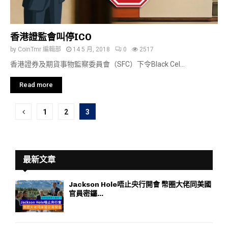
香港證監會叫停ICO
by
CoinTmr 編輯部
14 5 月, 2018
0
2517
香港證券及期貨事物監察委員會（SFC）下令Black Cel...
Read more
文
1
2
3
章
分
最新文章
頁
Jackson Hole唔止央行開會 幣圈大佬同美國
官員密鑼...