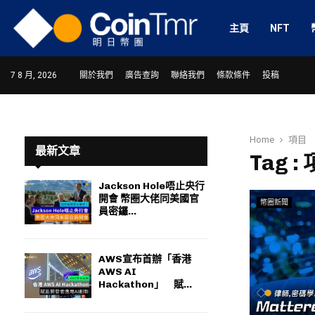
主頁
NFT
7 8 月, 2026
關於我們
廣告查詢
聯絡我們
條款條件
投稿
Home
項目
最新文章
Tag :
Jackson Hole唔止央行
開會 幣圈大佬同美國官
幣圈新聞
ram
員密鑼...
AWS宣布首辦「香港
AWS AI
Hackathon」 賦...