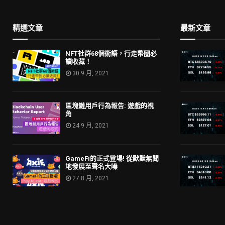
精選文章
最新文章
NFT社群68個術語，行走幣圈必
讀收藏！
30 9 月, 2021
區塊鏈用戶行為報告: 遊戲的視
角
24 9 月, 2021
GameFi的正式登場! 從默默無聞
地發展至聲名大噪
27 8 月, 2021