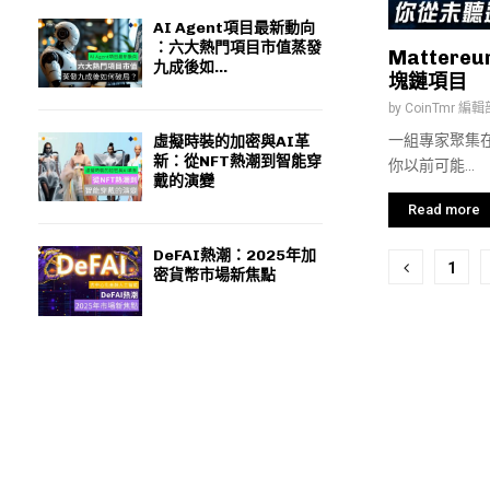
AI Agent項目最新動向
：六大熱門項目市值蒸發
Matter
九成後如...
塊鏈項目
by
CoinTmr 編輯
一組專家聚集在
虛擬時裝的加密與AI革
新：從NFT熱潮到智能穿
你以前可能...
戴的演變
Read more
DeFAI熱潮：2025年加
文
1
密貨幣市場新焦點
章
分
頁