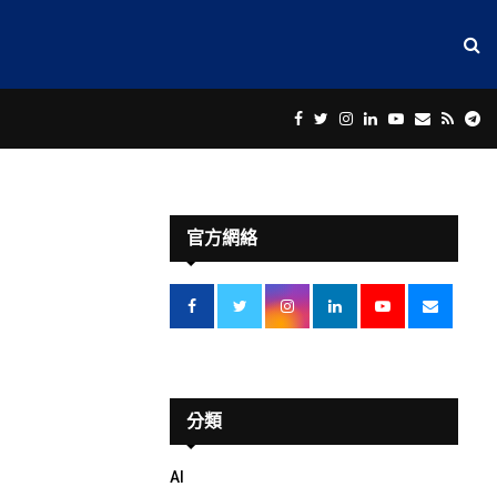
Facebook
Twitter
Instagram
Linkedin
Youtube
Email
Rss
Te
官方網絡
分類
AI