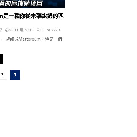
eum是一種你從未聽說過的區
部
20 11 月, 2018
0
2293
一起組成Mattereum，這是一個
2
3