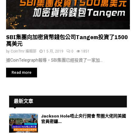
SBI集團向加密貨幣錢包公司Tangem投資了1500
萬美元
by
CoinTmr 編輯部
1 5 月, 2019
0
1851
據CoinTelegraph報導，SBI集團已經投資了一家加...
Read more
最新文章
Jackson Hole唔止央行開會 幣圈大佬同美國
官員密鑼...