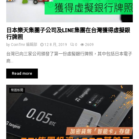
日本樂天集團子公司及LINE集團在台灣獲得虛擬銀
行牌照
by
CoinTmr 編輯部
12 8 月, 2019
0
2609
台灣已向三家公司頒發了第一份虛擬銀行牌照，其中包括日本電子
商...
Read more
幣圈新聞