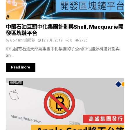
中國石油巨頭中化集團計劃與Shell, Macquarie開
發區塊鏈平台
by
CoinTmr 編輯部
12 9 月, 2019
0
2786
中化國有石油天然氣集團中化集團的子公司中化能源科技計劃與
Sh...
Read more
幣圈新聞