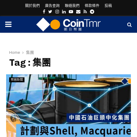
關於我們
廣告查詢
聯絡我們
條款條件
投稿
Facebook
Twitter
Instagram
Linkedin
Youtube
Email
Rss
Telegram
PRIMARY
MENU
Home
集團
Tag : 集團
幣圈新聞
ram