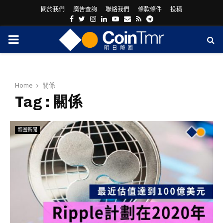
關於我們
廣告查詢
聯絡我們
條款條件
投稿
Facebook
Twitter
Instagram
Linkedin
Youtube
Email
Rss
Telegram
PRIMARY
MENU
Home
關係
Tag : 關係
幣圈新聞
ram