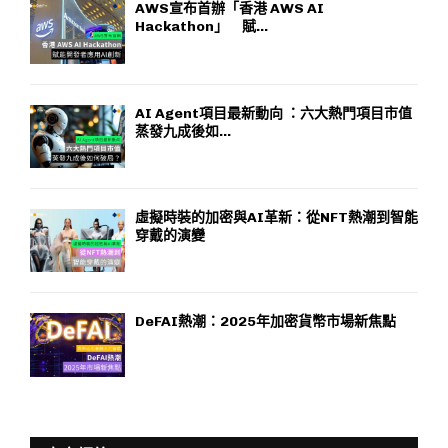
AWS宣布首辦「香港 AWS AI
Hackathon」 賦...
AI Agent項目最新動向 ：六大熱門項目市值
蒸發九成後如...
虛擬時裝的加密與AI革新：從NFT熱潮到智能
穿戴的演變
DeFAI熱潮：2025年加密貨幣市場新焦點