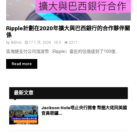
Ripple計劃在2020年擴大與巴西銀行的合作夥伴關
係
by
Admin
17 1 月, 2020
0
2217
區塊鏈支付公司瑞波幣（Ripple）最近的估值達到了100億...
Read more
最新文章
Jackson Hole唔止央行開會 幣圈大佬同美國
官員密鑼...