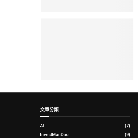
文章分類
AI
(7)
InvestManDao
(9)