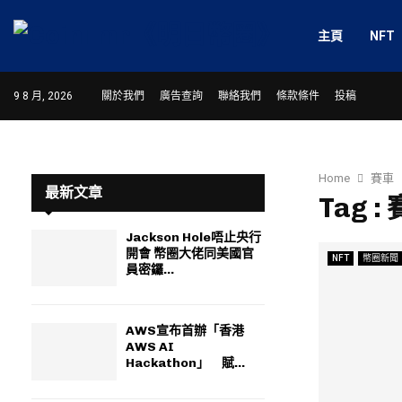
主頁
NFT
9 8 月, 2026
關於我們
廣告查詢
聯絡我們
條款條件
投稿
Home
賽車
最新文章
Tag :
Jackson Hole唔止央行
開會 幣圈大佬同美國官
NFT
幣圈新聞
員密鑼...
AWS宣布首辦「香港
AWS AI
Hackathon」 賦...