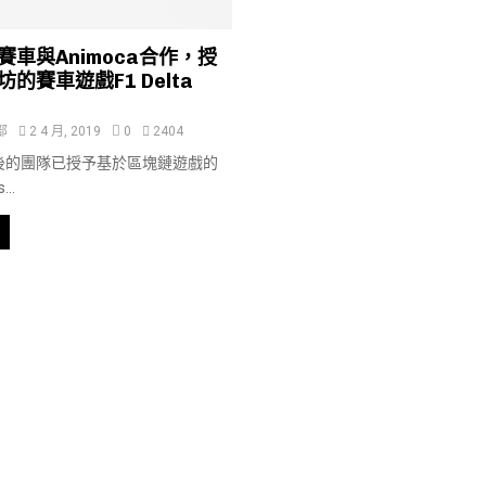
車與Animoca合作，授
的賽車遊戲F1 Delta
部
2 4 月, 2019
0
2404
後的團隊已授予基於區塊鏈遊戲的
..