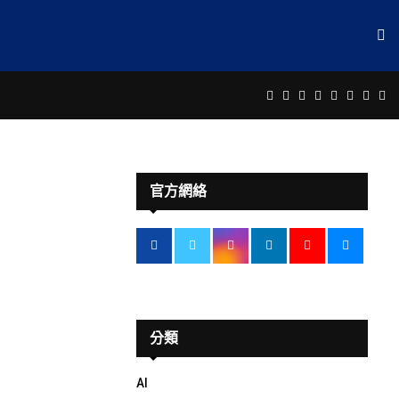
Facebook
Twitter
Instagram
Linkedin
Youtube
Email
Rss
Te
官方網絡
分類
AI