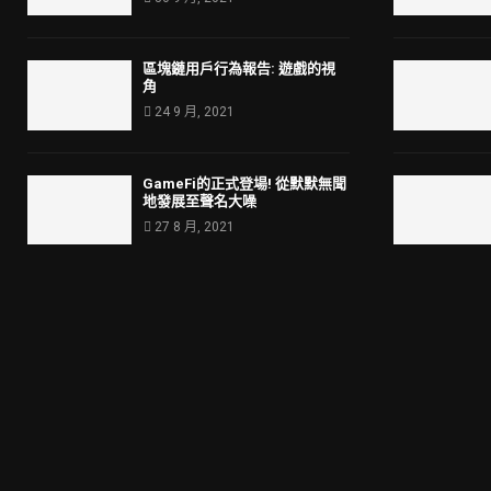
區塊鏈用戶行為報告: 遊戲的視
角
24 9 月, 2021
GameFi的正式登場! 從默默無聞
地發展至聲名大噪
27 8 月, 2021