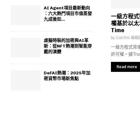
AI Agent項目最新動向
：六大熱門項目市值蒸發
一級方程式賽
九成後如...
權基於以太坊
Time
by
CoinTmr 編輯
虛擬時裝的加密與AI革
新：從NFT熱潮到智能穿
一級方程式背
戴的演變
許可權。據Trus.
Read more
DeFAI熱潮：2025年加
密貨幣市場新焦點