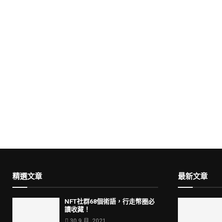
精選文章
最新文章
NFT社群68個術語，行走幣圈必
讀收藏！
30 9 月, 2021