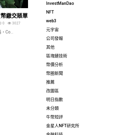
InvestManDao
NFT
貨幣繳交賬單
web3
0
3027
元宇宙
，Co...
公司發報
其他
區塊鏈技術
幣價分析
幣圈新聞
推薦
改圖區
明日指數
未分類
牛幣短評
金星人NFT研究所
金融科技