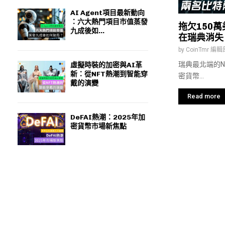
AI Agent項目最新動向
：六大熱門項目市值蒸發
拖欠150
九成後如...
在瑞典消失
by
CoinTmr 編輯
瑞典最北端的No
虛擬時裝的加密與AI革
新：從NFT熱潮到智能穿
密貨幣...
戴的演變
Read more
DeFAI熱潮：2025年加
密貨幣市場新焦點