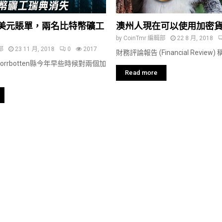
萬美元賬單，兩名比特幣礦工
澳州人現在可以使用加密
by
CoinTmr 編輯部
22 8 月, 2018
部
23 11 月, 2018
0
2017
財務評論報告 (Financial Review) 稱
rrbotten縣今年早些時候對兩個加
Read more