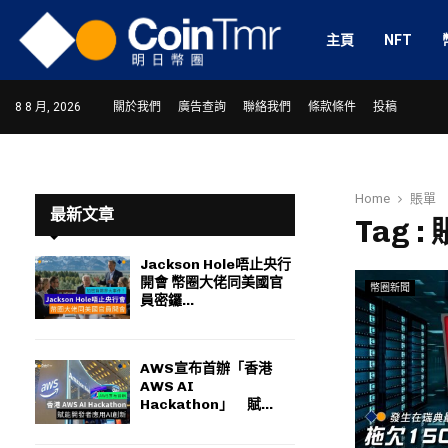
主頁
NFT
8 8 月, 2026
關於我們
廣告查詢
聯絡我們
條款條件
投稿
Home
賬單
最新文章
Tag :
Jackson Hole唔止央行
開會 幣圈大佬同美國官
幣圈新聞
ram
員密鑼...
AWS宣布首辦「香港
AWS AI
Hackathon」 賦...