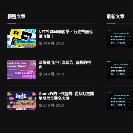
精選文章
最新文章
NFT社群68個術語，行走幣圈必
讀收藏！
30 9 月, 2021
區塊鏈用戶行為報告: 遊戲的視
角
24 9 月, 2021
GameFi的正式登場! 從默默無聞
地發展至聲名大噪
27 8 月, 2021