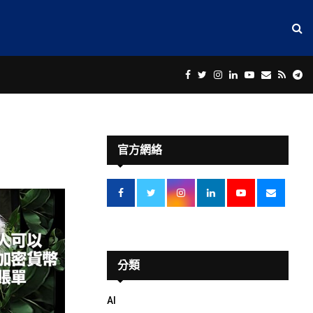
Facebook
Twitter
Instagram
Linkedin
Youtube
Email
Rss
Te
官方網絡
分類
AI