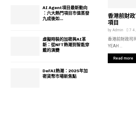
AI Agent項目最新動向
：六大熱門項目市值蒸發
香港前財政
九成後如...
項目
by
Admin
7 4
香港前財政司司
虛擬時裝的加密與AI革
新：從NFT熱潮到智能穿
YEAH ...
戴的演變
Read more
DeFAI熱潮：2025年加
密貨幣市場新焦點