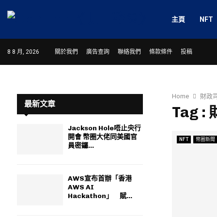
主頁
NFT
8 8 月, 2026
關於我們
廣告查詢
聯絡我們
條款條件
投稿
Home
財政
最新文章
Tag :
Jackson Hole唔止央行
開會 幣圈大佬同美國官
NFT
幣圈新聞
員密鑼...
AWS宣布首辦「香港
AWS AI
Hackathon」 賦...