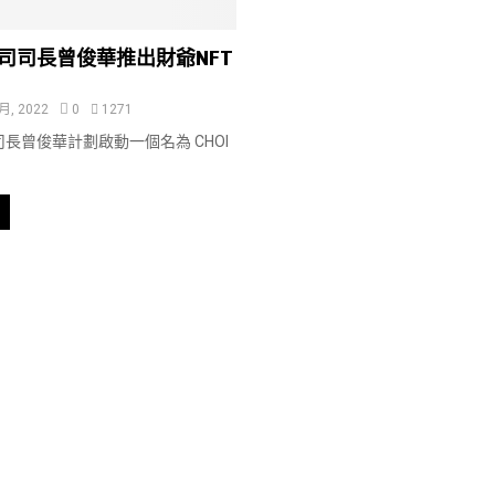
司司長曾俊華推出財爺NFT
 月, 2022
0
1271
長曾俊華計劃啟動一個名為 CHOI