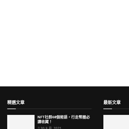
精選文章
最新文章
NFT社群68個術語，行走幣圈必
讀收藏！
30 9 月, 2021