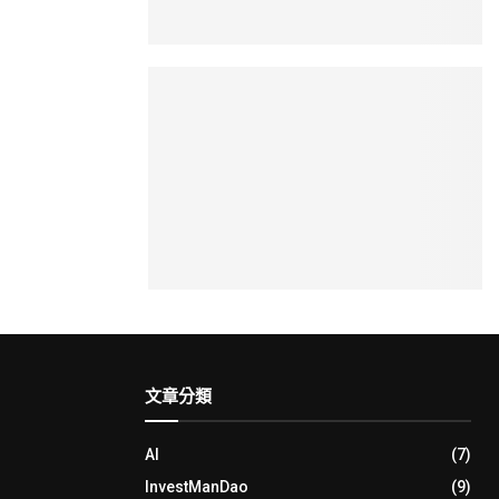
文章分類
AI
(7)
InvestManDao
(9)