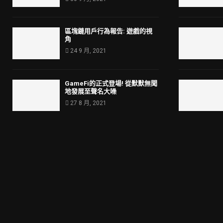
區塊鏈用戶行為報告: 遊戲的視
角
24 9 月, 2021
GameFi的正式登場! 從默默無聞
地發展至聲名大噪
27 8 月, 2021