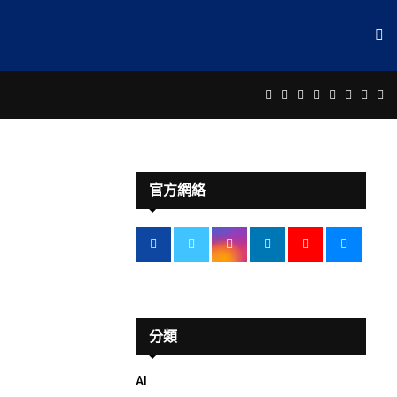
Facebook
Twitter
Instagram
Linkedin
Youtube
Email
Rss
Te
官方網絡
分類
AI