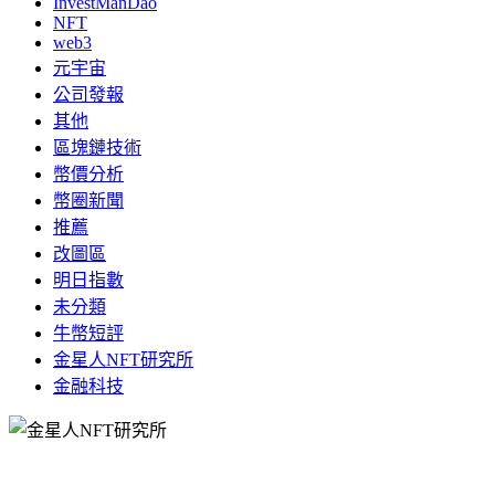
InvestManDao
NFT
web3
元宇宙
公司發報
其他
區塊鏈技術
幣價分析
幣圈新聞
推薦
改圖區
明日指數
未分類
牛幣短評
金星人NFT研究所
金融科技