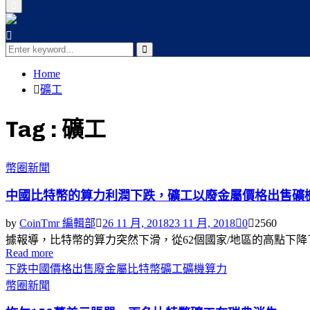
Primary
Menu
Search
for:
Search
Home
礦工
Tag : 礦工
幣圈新聞
中國比特幣的算力利潤下跌，礦工以廢金屬價格出售礦
by
CoinTmr 編輯部
26 11 月, 2018
23 11 月, 2018
0
2560
據報導，比特幣的算力突然下滑，從62個國家/地區的高點下降了.
Read more
下跌
中國
價格
出售
廢金屬
比特幣
礦工
礦機
算力
幣圈新聞