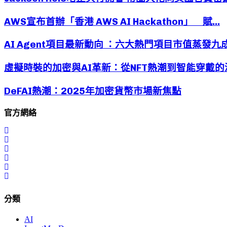
頁
AWS宣布首辦「香港 AWS AI Hackathon」 賦...
AI Agent項目最新動向 ：六大熱門項目市值蒸發九成後
虛擬時裝的加密與AI革新：從NFT熱潮到智能穿戴的
DeFAI熱潮：2025年加密貨幣市場新焦點
官方網絡
分類
AI