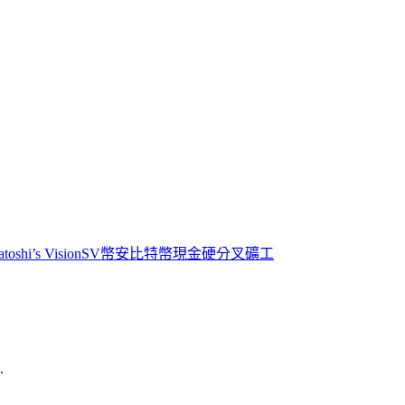
atoshi’s Vision
SV
幣安
比特幣現金
硬分叉
礦工
.