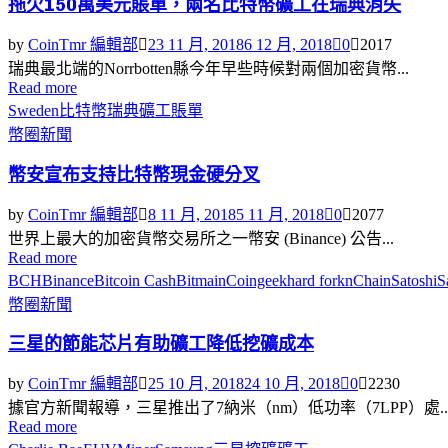
拖欠150萬美元賬單，兩名比特幣礦工在瑞典消失
by
CoinTmr 編輯部
23 11 月, 2018
6 12 月, 2018
0
2017
瑞典最北端的Norrbotten縣今年早些時候對兩個加密貨幣...
Read more
Sweden
比特幣
瑞典
礦工
賬單
幣圈新聞
幣安宣布支持比特幣現金硬分叉
by
CoinTmr 編輯部
8 11 月, 2018
5 11 月, 2018
0
2077
世界上最大的加密貨幣交易所之一幣安 (Binance) 公告...
Read more
BCH
Binance
Bitcoin Cash
Bitmain
Coingeek
hard fork
nChain
Satoshi
S
幣圈新聞
三星的節能芯片有助礦工降低挖礦成本
by
CoinTmr 編輯部
25 10 月, 2018
24 10 月, 2018
0
2230
據官方新聞報導，三星推出了7納米（nm）低功率（7LPP）處..
Read more