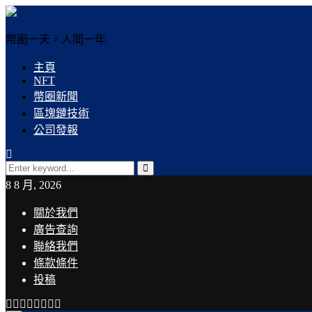
幣圈一天，人間一年
主頁
NFT
幣圈新聞
區塊鏈技術
公司發報
Search
for:
Search
8 8 月, 2026
關於我們
廣告查詢
聯絡我們
條款條件
投稿
Facebook
Twitter
Instagram
Linkedin
Youtube
Email
Rss
Telegram