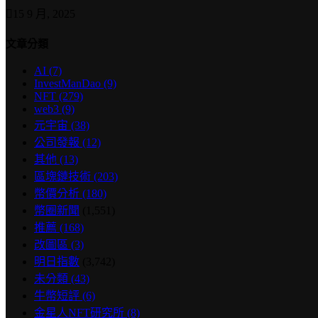
15 9 月, 2025
文章分類
AI
(7)
InvestManDao
(9)
NFT
(279)
web3
(9)
元宇宙
(38)
公司發報
(12)
其他
(13)
區塊鏈技術
(203)
幣價分析
(180)
幣圈新聞
(1,551)
推薦
(168)
改圖區
(3)
明日指數
(3,742)
未分類
(43)
牛幣短評
(6)
金星人NFT研究所
(8)