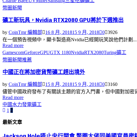
Charlie Bae
EUV
Miner
Samsung
三星
挖礦
礦工
幣圈新聞
礦工新玩具，Nvidia RTX2080 GPU將於下週推出
by
CoinTmr 編輯部
16 8 月, 2018
15 9 月, 2018
0
3926
在一個預告視頻中，顯卡製造商Nvidia已經開玩笑說他們計劃...
Read more
Gamescom
Geforce
GPU
GTX 1180
Nvidia
RTX2080
Turing
礦工
幣圈新聞
推薦
中國正在將加密貨幣礦工趕出境外
by
CoinTmr 編輯部
15 8 月, 2018
15 9 月, 2018
0
3160
儘管中國政府發布了有關該主題的官方入門書，但中國對加密貨幣
Read more
中國
水力發電
礦工
1
2
文
最新文章
章
分
Jackson Hole唔止央行開會 幣圈大佬同美國官員密鑼.