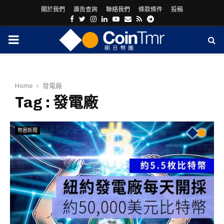
關於我們
廣告查詢
聯絡我們
條款條件
投稿
Facebook
Twitter
Instagram
Linkedin
Youtube
Email
Rss
Telegram
PRIMARY
MENU
Home
發電廠
Tag : 發電廠
幣圈新聞
ram