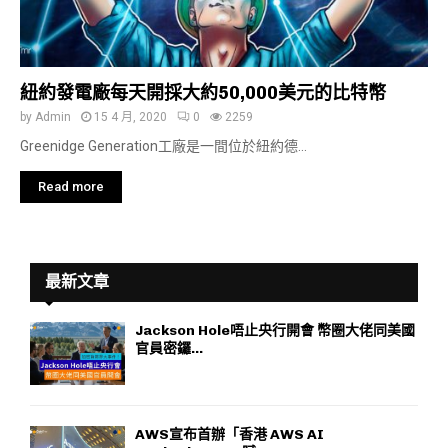
紐約發電廠每天開採大約50,000美元的比特幣
by
Admin
15 4 月, 2020
0
2259
Greenidge Generation工廠是一間位於紐約德...
Read more
最新文章
Jackson Hole唔止央行開會 幣圈大佬同美國
官員密鑼...
AWS宣布首辦「香港 AWS AI