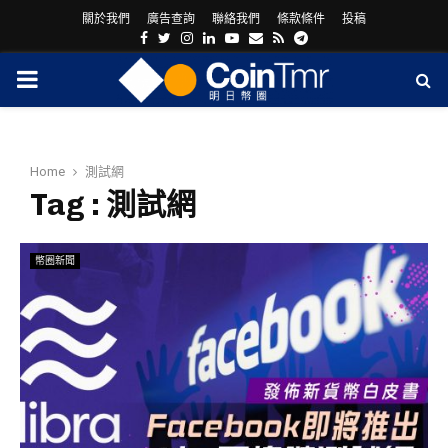
關於我們
廣告查詢
聯絡我們
條款條件
投稿
Facebook
Twitter
Instagram
Linkedin
Youtube
Email
Rss
Telegram
PRIMARY
MENU
Home
測試網
Tag : 測試網
幣圈新聞
ram