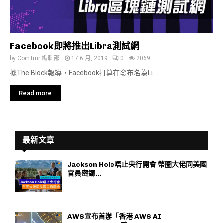
Facebook即將推出Libra測試網
by
CoinTmr 編輯部
17 6 月, 2019
0
2069
據The Block報導，Facebook打算在發布名為Li...
Read more
最新文章
Jackson Hole唔止央行開會 幣圈大佬同美國
官員密鑼...
AWS宣布首辦「香港 AWS AI