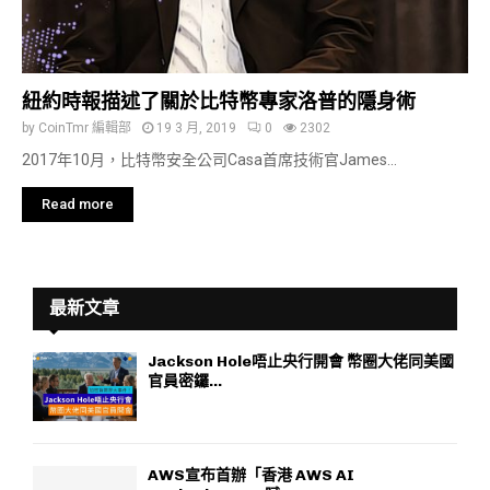
紐約時報描述了關於比特幣專家洛普的隱身術
by
CoinTmr 編輯部
19 3 月, 2019
0
2302
2017年10月，比特幣安全公司Casa首席技術官James...
Read more
最新文章
Jackson Hole唔止央行開會 幣圈大佬同美國
官員密鑼...
AWS宣布首辦「香港 AWS AI