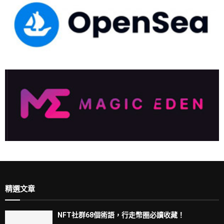
精選文章
NFT社群68個術語，行走幣圈必讀收藏！