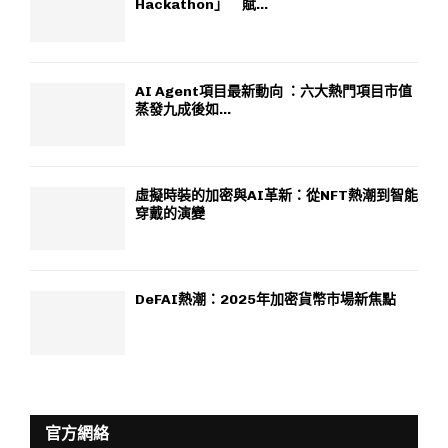
Hackathon」 賦...
AI Agent項目最新動向 ：六大熱門項目市值
蒸發九成後如...
虛擬時裝的加密與AI革新：從NFT熱潮到智能
穿戴的演變
DeFAI熱潮：2025年加密貨幣市場新焦點
官方網絡