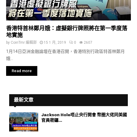
香港特首林鄭月娥：虛擬銀行牌照將在第一季度落
地實施
by
CoinTmr 編輯部
15 1 月, 2019
0
2607
1月14日亞洲金融論壇在香港召開，香港特別行政區特首林鄭月
娥...
Read more
最新文章
Jackson Hole唔止央行開會 幣圈大佬同美國
官員密鑼...