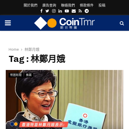
關於我們
廣告查詢
聯絡我們
條款條件
投稿
Facebook
Twitter
Instagram
Linkedin
Youtube
Email
Rss
Telegram
PRIMARY
MENU
Home
林鄭月娥
Tag : 林鄭月娥
幣圈新聞
推薦
ram